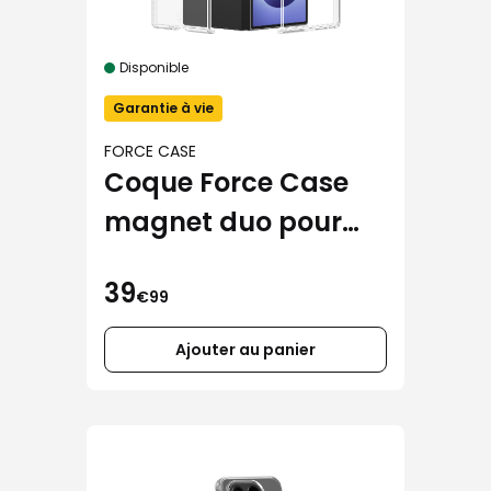
Disponible
Garantie à vie
FORCE CASE
Coque Force Case
magnet duo pour
Samsung Galaxy
39
Fold 8 Ultra
€99
Ajouter au panier