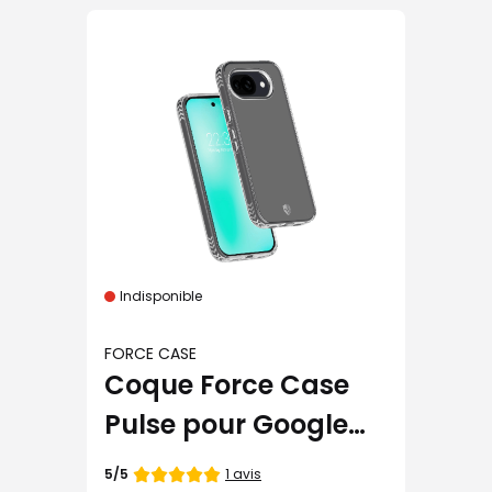
Indisponible
FORCE CASE
Coque Force Case
Pulse pour Google
Pixel 10A
Note
1 avis
5/5
de