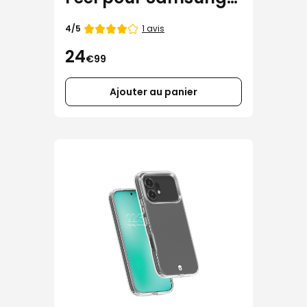
Galaxy A57
Note
1 avis
4/5
de
24
€99
Ajouter au panier