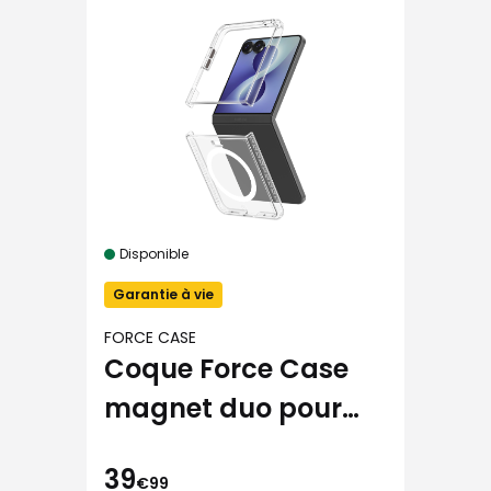
Disponible
Garantie à vie
FORCE CASE
Coque Force Case
magnet duo pour
Samsung Galaxy Z
39
Flip 8
€99