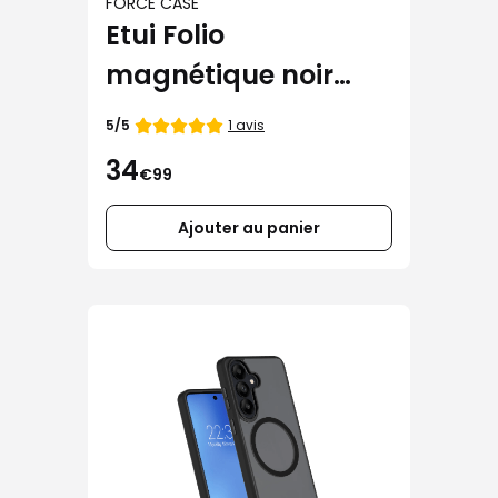
FORCE CASE
Etui Folio
magnétique noir
Force Case pour
Note
1 avis
5/5
de
Galaxy S26+
34
€99
Ajouter au panier