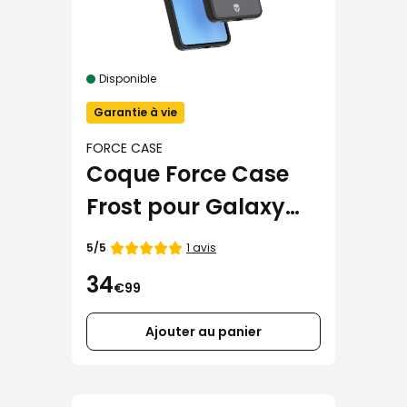
Disponible
Garantie à vie
FORCE CASE
Coque Force Case
Frost pour Galaxy
S26
Note
1 avis
5/5
de
34
€99
Ajouter au panier