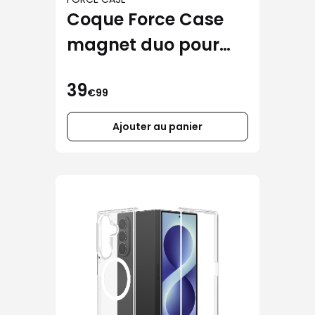
Coque Force Case
magnet duo pour
Samsung Galaxy Z
39
Fold 8
€99
Ajouter au panier