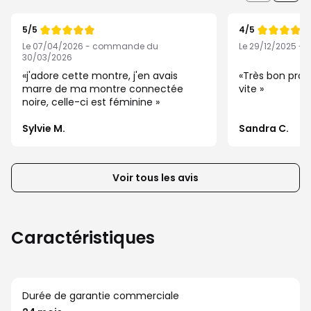
les
boutons
5/5
4/5
pour
Note
Note
de
de
Le 07/04/2026 - commande du
Le 29/12/2025 -
afficher
30/03/2026
les
j'adore cette montre, j'en avais
Très bon prod
éléments
marre de ma montre connectée
vite
noire, celle-ci est féminine
suivants
ou
Sylvie M.
Sandra C.
précédents
de
la
Voir tous les avis
liste
d’avis
client
Caractéristiques
Durée de garantie commerciale