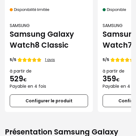
Disponibilité limitée
Disponible
SAMSUNG
SAMSUNG
Samsung Galaxy
Samsung
Watch8 Classic
Watch7
Note de
Note de
5/5
5/5
1 avis
à partir de
à partir de
529
359
€
€
Payable en 4 fois
Payable en 4 fo
Configurer le produit
Configu
Présentation Samsung Galaxy