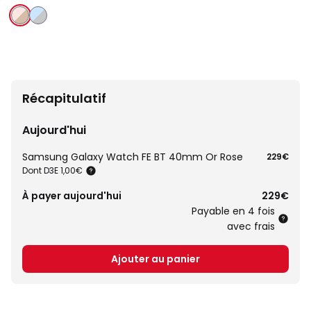
or
argent/bleu
rose/rose
Récapitulatif
Aujourd'hui
Samsung Galaxy Watch FE BT 40mm Or Rose
229€
Dont D3E 1,00€
À payer aujourd'hui
229€
Payable en 4 fois
avec frais
Ajouter au panier