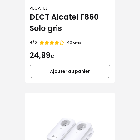
ALCATEL
DECT Alcatel F860
Solo gris
Note
40 avis
4/5
de
24,99
€
Ajouter au panier