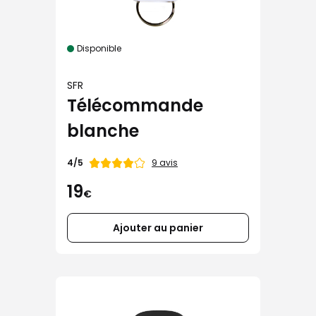
Disponible
SFR
Télécommande
blanche
Note
9 avis
4/5
de
19
€
Ajouter au panier