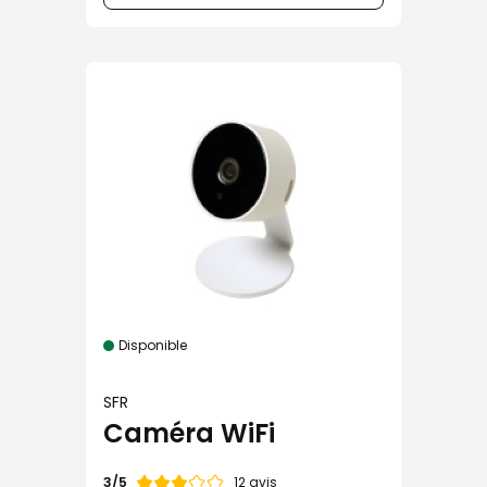
Disponible
SFR
Caméra WiFi
Note
12 avis
3/5