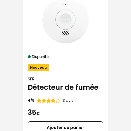
Disponible
Nouveau
SFR
Détecteur de fumée
Note
3 avis
4/5
de
35
€
Ajouter au panier