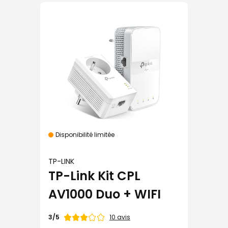
Disponibilité limitée
TP-LINK
TP-Link Kit CPL
AV1000 Duo + WIFI
Note
10 avis
3/5
de