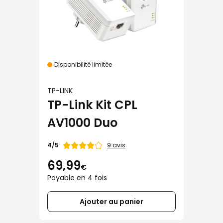
Disponibilité limitée
TP-LINK
TP-Link Kit CPL
AV1000 Duo
Note
9 avis
4/5
de
69,99
€
Payable en 4 fois
Ajouter au panier