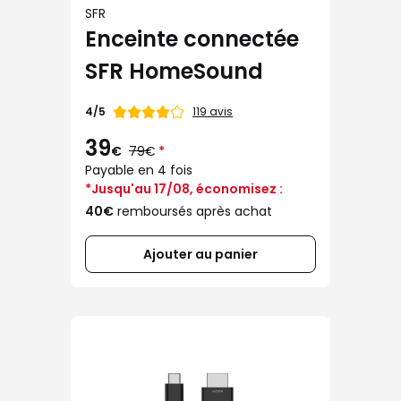
SFR
Enceinte connectée
SFR HomeSound
Note
119 avis
4/5
de
39
€
79€
*
Payable en 4 fois
*Jusqu'au 17/08, économisez :
40€
remboursés après achat
Ajouter au panier