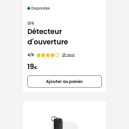
Disponible
SFR
Détecteur
d'ouverture
Note
25 avis
4/5
de
19
€
Ajouter au panier