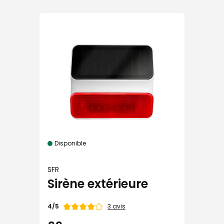
Disponible
SFR
Sirène extérieure
Note
3 avis
4/5
de