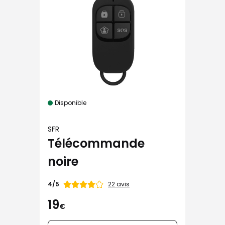
Disponible
SFR
Télécommande
noire
Note
22 avis
4/5
de
19
€