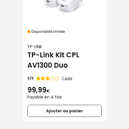
Disponibilité limitée
TP-LINK
TP-Link Kit CPL
AV1300 Duo
Note
7 avis
3/5
de
99,99
€
Payable en 4 fois
Ajouter au panier