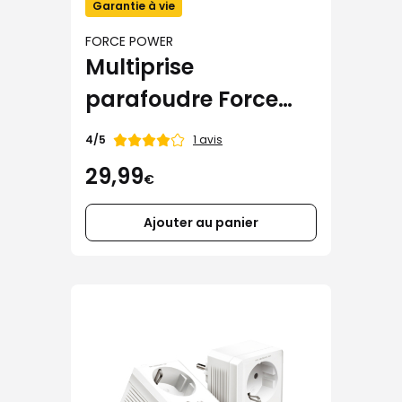
Garantie à vie
FORCE POWER
Multiprise
parafoudre Force
Power Lite (5 prises +
Note
1 avis
4/5
de
USB-A + USB-C)
29,99
€
Ajouter au panier