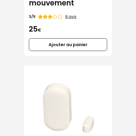
mouvement
Note
8 avis
3/5
de
25
€
Ajouter au panier