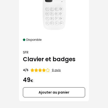
Disponible
SFR
Clavier et badges
Note
9 avis
4/5
de
49
€
Ajouter au panier