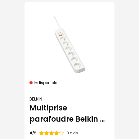
Indisponible
BELKIN
Multiprise
parafoudre Belkin 6
prises
Note
3 avis
4/5
de