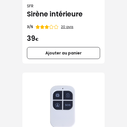
SFR
Sirène intérieure
Note
20 avis
3/5
de
39
€
Ajouter au panier