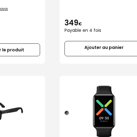
gris polarisés
 avis
349
€
Payable en 4 fois
Ajouter au panier
 le produit