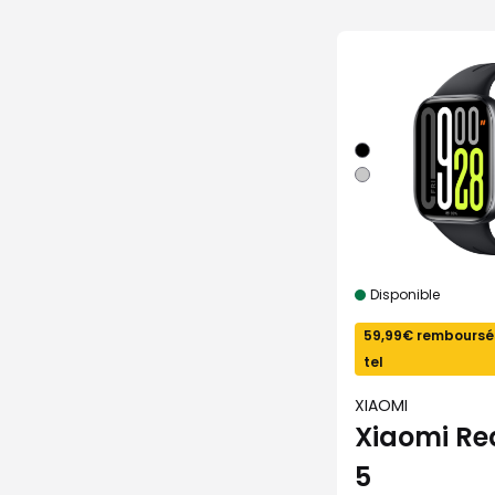
Disponible
59,99€ remboursé
tel
XIAOMI
Xiaomi R
5