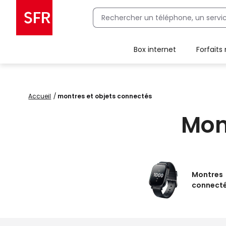
Box internet
Forfaits
Client Box SFR, ajouter une offre Maison Sécurisée
Accueil
montres et objets connectés
Mon
Montres
connect