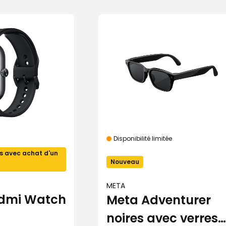
Disponibilité limitée
s avec achat d'un
Nouveau
META
edmi Watch
Meta Adventurer
noires avec verres