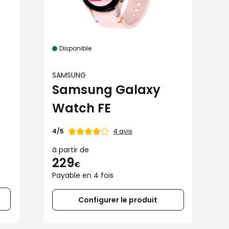
Disponible
SAMSUNG
Samsung Galaxy
s
Watch FE
Note
4 avis
4/5
de
à partir de
229
€
Payable en 4 fois
Configurer le produit