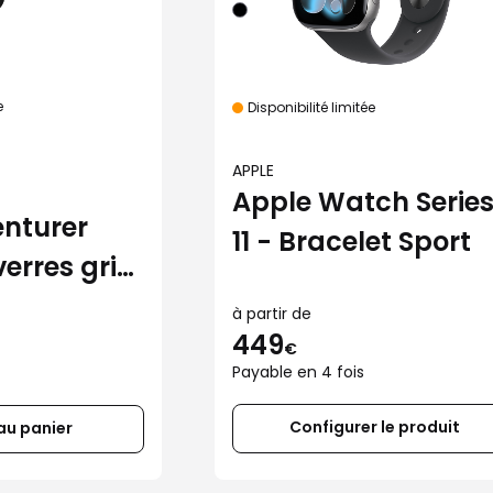
e
Disponibilité limitée
APPLE
Apple Watch Serie
nturer
11 - Bracelet Sport
verres gris
s®
à partir de
449
€
Payable en 4 fois
Configurer le produit
au panier