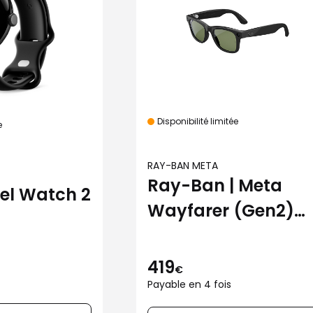
Disponibilité limitée
e
RAY-BAN META
Ray-Ban | Meta
xel Watch 2
Wayfarer (Gen2)
brillant noir avec
verres verts
419
€
Payable en 4 fois