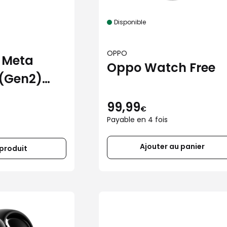
Disponible
OPPO
 Meta
Oppo Watch Free
(Gen2)
oir avec
99,99
€
nsitions
Payable en 4 fois
Ajouter au panier
 produit