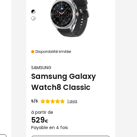
Disponibilité limitée
SAMSUNG
Samsung Galaxy
Watch8 Classic
Note
1 avis
5/5
de
à partir de
529
€
Payable en 4 fois