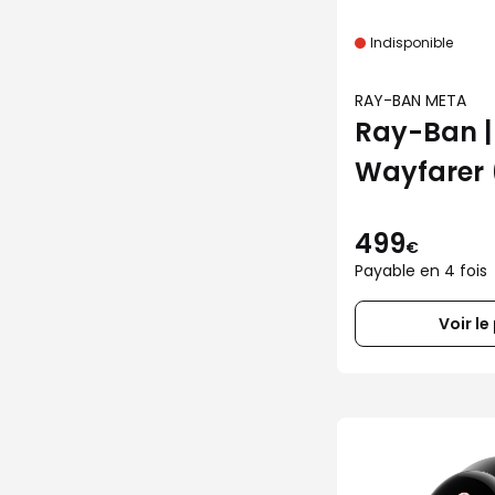
Indisponible
RAY-BAN META
Ray-Ban |
Wayfarer 
brillant n
499
verres tra
€
Payable en 4 fois
Voir le