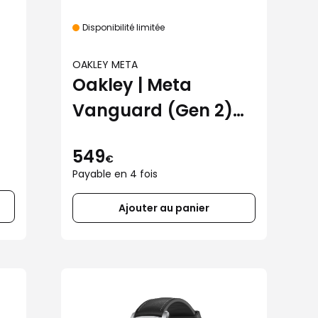
Disponibilité limitée
OAKLEY META
Oakley | Meta
Vanguard (Gen 2)
noir avec verres
549
Prizm™ 24K
€
Payable en 4 fois
Ajouter au panier