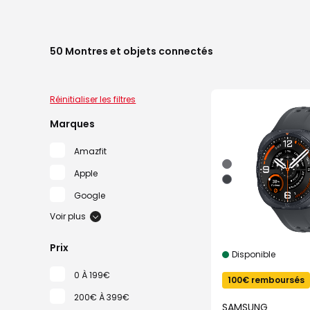
50
Montres et objets connectés
Réinitialiser les filtres
Marques
Amazfit
Apple
Google
Voir plus
Prix
Disponible
0 À 199€
100€ remboursés
200€ À 399€
SAMSUNG