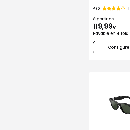
Note
1
4/5
de
à partir de
119,99
€
Payable en 4 fois
Configurer