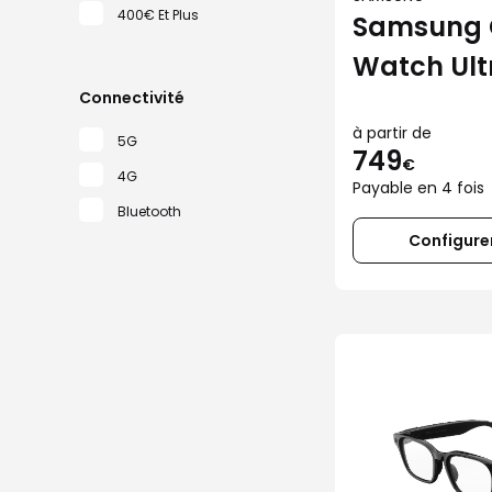
400€ Et Plus
Samsung 
Watch Ult
Connectivité
à partir de
5G
749
€
4G
Payable en 4 fois
Bluetooth
Configurer