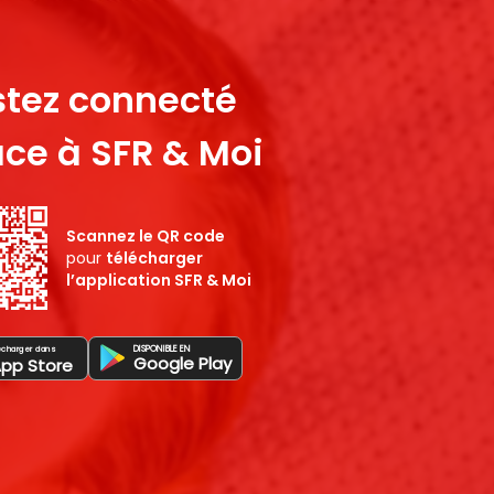
stez connecté
ce à SFR & Moi
Scannez le QR code
pour
télécharger
l’application SFR & Moi
DISPONIBLE EN
écharger dans
Google Play
App Store