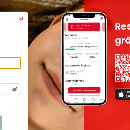
Re
grâ
Tél
l’