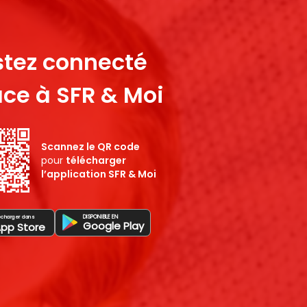
stez connecté
ce à SFR & Moi
Scannez le QR code
pour
télécharger
l’application SFR & Moi
DISPONIBLE EN
écharger dans
Google Play
App Store