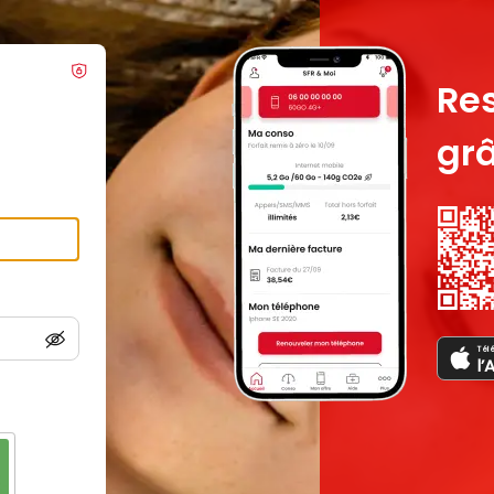
Re
grâ
Tél
l’