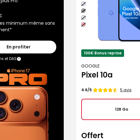
plus Pro.
Lavande
Noir
volcanique
€
Brume
ses minimum même sans
Rouge
framboise
ment*
En profiter
100€ Bonus reprise
ns et DAS
GOOGLE
Pixel 10a
Note
5 avis
4.6/5
de
128 Go
Offert