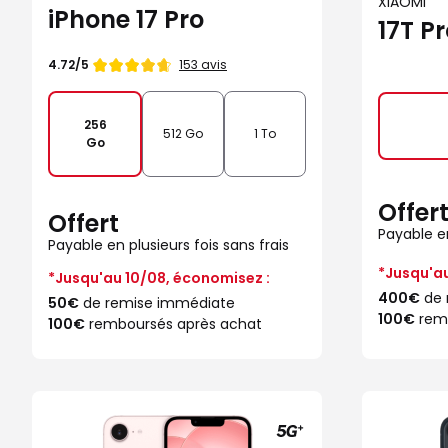
XIAOMI
iPhone 17 Pro
17T P
Note
153 avis
4.72/5
de
256
512 Go
1 To
Go
Offer
Offert
Payable en
Payable en plusieurs fois sans frais
*Jusqu'au
*Jusqu'au 10/08, économisez :
400€
de 
50€
de remise immédiate
100€
remb
100€
remboursés après achat