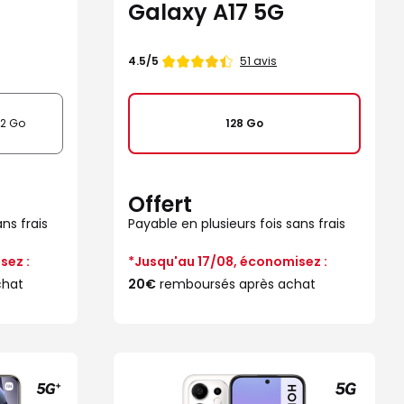
Galaxy A17 5G
Note
51 avis
4.5/5
de
12 Go
128 Go
Offert
ns frais
Payable en plusieurs fois sans frais
sez :
*Jusqu'au 17/08, économisez :
chat
20€
remboursés après achat