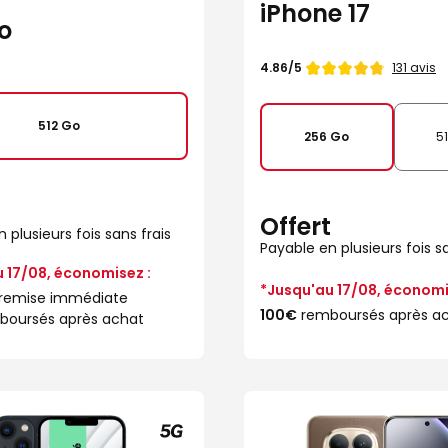
iPhone 17
ro
Note
131 avis
4.86/5
de
512 Go
256 Go
5
t
Offert
 plusieurs fois sans frais
Payable en plusieurs fois sa
 17/08, économisez :
*Jusqu'au 17/08, économi
remise immédiate
100€
remboursés après a
oursés après achat