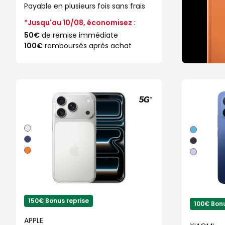
Payable en plusieurs fois sans frais
*Jusqu'au 10/08, économisez :
50€
de remise immédiate
100€
remboursés après achat
Argent
Bleu
Bleu
Noir
intense
Orange
Violet
cosmique
150€ Bonus reprise
100€ Bonu
APPLE