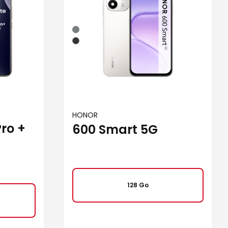
Gris
Noir
HONOR
ro +
600 Smart 5G
128 Go