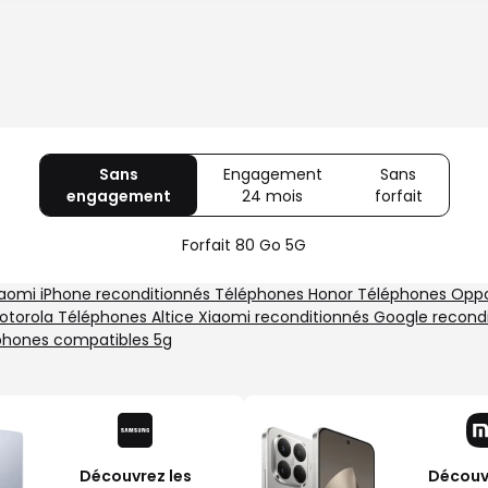
Sans
Engagement
Sans
engagement
avec
24 mois
avec
forfait
avec
80
Offre
Sans
Go
spéciale
forfait
Forfait 80 Go 5G
5G
Illimité
5G+
iaomi
iPhone reconditionnés
Téléphones Honor
Téléphones Op
otorola
Téléphones Altice
Xiaomi reconditionnés
Google recond
phones compatibles 5g
Découvrez les
Découvr