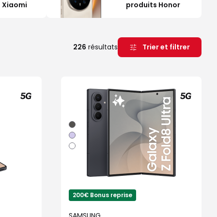
 Xiaomi
produits Honor
Trier et filtrer
226
résultats
Graphite
Violet
Blanc
200€ Bonus reprise
SAMSUNG