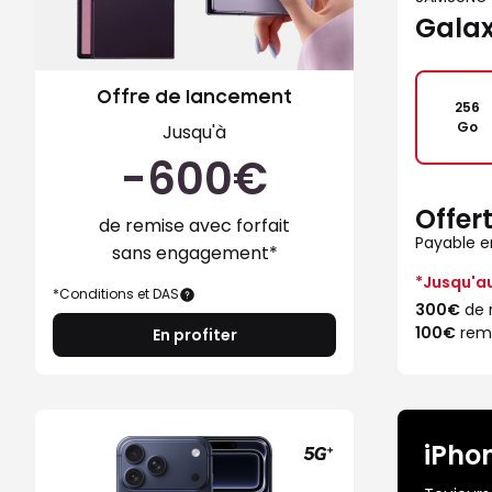
Galax
Offre de lancement
256
Go
Jusqu'à
-600€
Offer
de remise avec forfait
Payable en
sans engagement*
*Jusqu'au
*Conditions et DAS
300€
de 
100€
remb
En profiter
-300€
iPhon