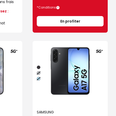
ns frais
*Conditions
sez :
En profiter
hat
Noir
Gris
Bleu
SAMSUNG