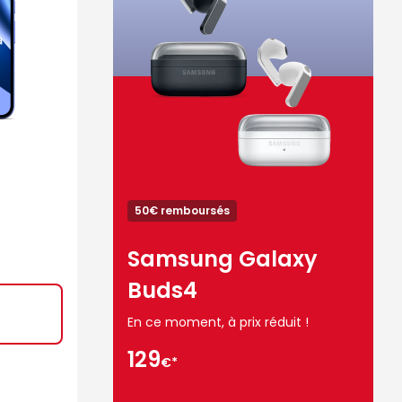
50€ remboursés
Samsung Galaxy
Buds4
En ce moment, à prix réduit !
129
€*
129€*