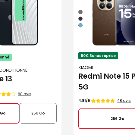
Moka
Noir
Bleu
50€ Bonus reprise
ionné
XIAOMI
ECONDITIONNÉ
Redmi Note 15 P
e 13
5G
68 avis
Note
48 avis
4.81/5
de
 Go
256 Go
256 Go