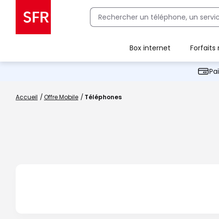
Box internet
Forfaits
Client Box SFR, ajouter une offre Maison Sécurisée
Pa
Accueil
Offre Mobile
Téléphones