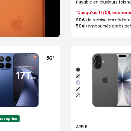
Payable en plusieurs fois sa
*Jusqu'au 17/08, économi
90€
de remise immédiate
50€
remboursés après ac
Noir
Sauge
Lavande
Brume
Blanc
s reprise
APPLE