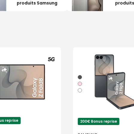
produits Samsung
produits
Graphite
Rose
Blanc
s reprise
200€ Bonus reprise