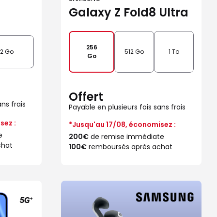
Galaxy Z Fold8 Ultra
256
12 Go
512 Go
1 To
Go
Offert
ns frais
Payable en plusieurs fois sans frais
sez :
*Jusqu'au 17/08, économisez :
e
200€
de remise immédiate
chat
100€
remboursés après achat