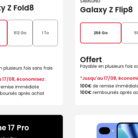
SAMSUNG
y Z Fold8
Galaxy Z Flip8
512 Go
1 To
256 Go
5
Offert
t
Payable en plusieurs fois sa
 plusieurs fois sans frais
*Jusqu'au 17/08, économi
 17/08, économisez :
100€
de remise immédiat
remise immédiate
100€
remboursés après a
oursés après achat
e 17 Pro