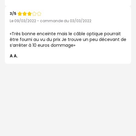
3/5
Note
de
Le 09/03/2022 - commande du 03/03/2022
Très bonne enceinte mais le câble optique pourrait
être fourni au vu du prix Je trouve un peu décevant de
s’arrêter à 10 euros dommage
A A.