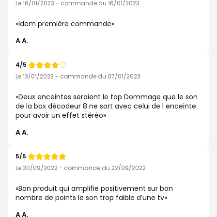
de
Le 18/01/2023 - commande du 16/01/2023
Idem première commande
A A.
4/5
Note
de
Le 13/01/2023 - commande du 07/01/2023
Deux enceintes seraient le top Dommage que le son
de la box décodeur 8 ne sort avec celui de l enceinte
pour avoir un effet stéréo
A A.
5/5
Note
de
Le 30/09/2022 - commande du 22/09/2022
Bon produit qui amplifie positivement sur bon
nombre de points le son trop faible d’une tv
A A.