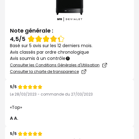
Note générale :
Note
4,5/5
de
Basé sur 5 avis sur les 12 derniers mois.
Avis classés par ordre chronologique
Avis soumis à un contrôle
Consulter les Conditions Générales d'Utilisation
Consulter la charte de transparence
5/5
Note
de
Le 28/03/2023 - commande du 27/03/2023
Top
A A.
5/5
Note