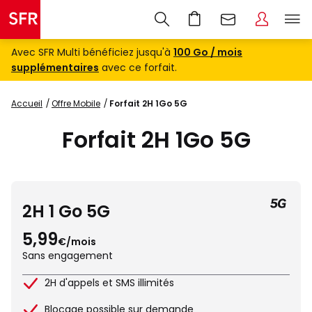
Avec SFR Multi bénéficiez jusqu'à
100 Go / mois
supplémentaires
avec ce forfait.
Accueil
Offre Mobile
Forfait 2H 1Go 5G
Forfait 2H 1Go 5G
2H 1 Go 5G
5,99
€/mois
Sans engagement
2H d'appels et SMS illimités
Blocage possible sur demande