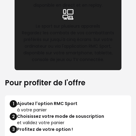
disponible en direct et en replay.
Le sport sur plusieurs appareils
Regardez les combats de vos combattants
préférés sur jusqu'à cinq écrans. Sur votre
ordinateur ou via l'application RMC Sport,
disponible sur votre smartphone, tablette,
console de jeux ou TV connectée.
Pour profiter de l'offre
Ajoutez l'option RMC Sport
1
à votre panier
Choisissez votre mode de souscription
2
et validez votre panier
3
Profitez de votre option !