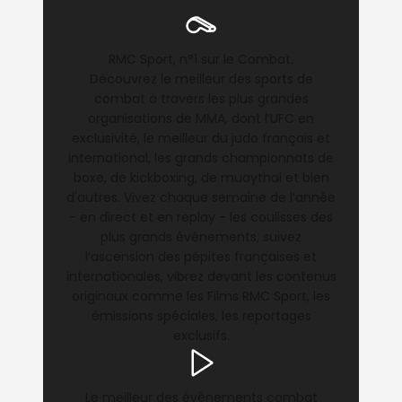
RMC Sport, n°1 sur le Combat.
Découvrez le meilleur des sports de
combat à travers les plus grandes
organisations de MMA, dont l’UFC en
exclusivité, le meilleur du judo français et
international, les grands championnats de
boxe, de kickboxing, de muaythai et bien
d'autres. Vivez chaque semaine de l’année
- en direct et en replay - les coulisses des
plus grands événements, suivez
l’ascension des pépites françaises et
internationales, vibrez devant les contenus
originaux comme les Films RMC Sport, les
émissions spéciales, les reportages
exclusifs.
Le meilleur des évènements combat