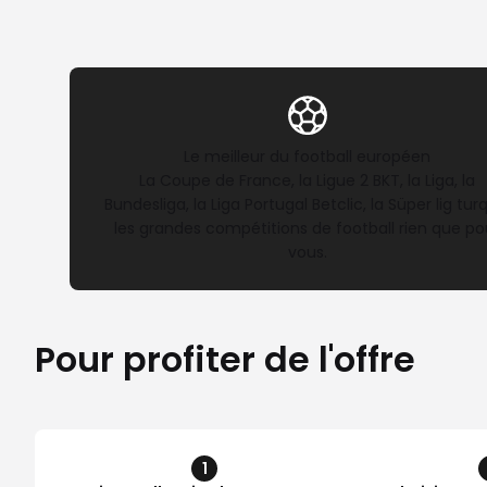
Le meilleur du football européen
La Coupe de France, la Ligue 2 BKT, la Liga, la
Bundesliga, la Liga Portugal Betclic, la Süper lig tur
les grandes compétitions de football rien que po
vous.
Pour profiter de l'offre
1