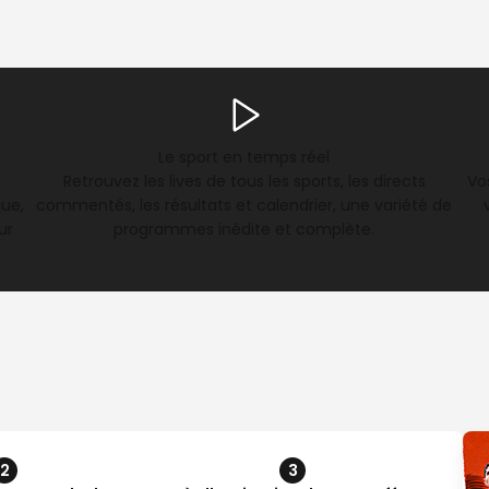
Le sport en temps réel
Retrouvez les lives de tous les sports, les directs
Vo
que,
commentés, les résultats et calendrier, une variété de
ur
programmes inédite et complète.
2
3