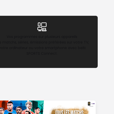
Vos programmes sur plusieurs appareils
s matchs, séries, émissions préférées sur votre TV,
votre ordinateur ou votre smartphone avec beIN
SPORTS Connect.