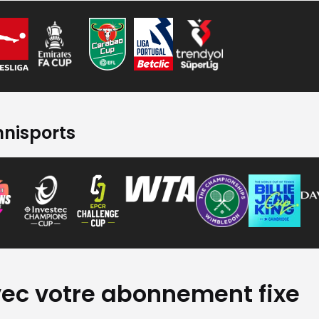
mnisports
vec votre abonnement fixe