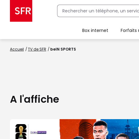
Box internet
Forfaits
Client Box SFR, ajouter une offre Maison Sécurisée
Accueil
TV de SFR
beIN SPORTS
A l'affiche