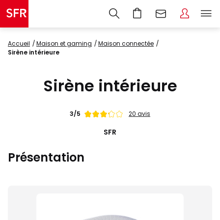
Accueil
maison et gaming
maison connectée
Sirène intérieure
Sirène intérieure
Note
3/5
20 avis
de
SFR
Présentation
Images
du