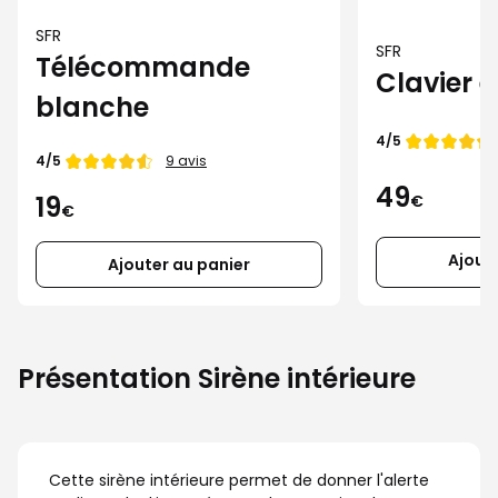
SFR
SFR
Télécommande
Clavier 
blanche
Note de
4/5
Note de
4/5
9 avis
49
19
€
€
Ajout
Ajouter au panier
Présentation Sirène intérieure
Cette sirène intérieure permet de donner l'alerte