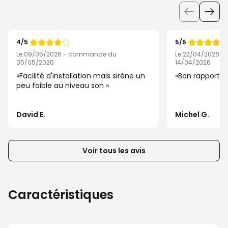
Utiliser
les
boutons
4/5
5/5
pour
Note
Note
de
de
Le 09/05/2026 - commande du
Le 22/04/2026 
afficher
05/05/2026
14/04/2026
les
Facilité d'installation mais sirène un
Bon rapport qu
éléments
peu faible au niveau son
suivants
ou
David E.
Michel G.
précédents
de
la
Voir tous les avis
liste
d’avis
client
Caractéristiques