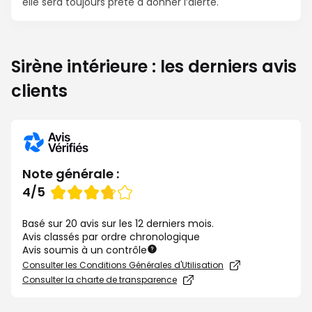
elle sera toujours prête à donner l’alerte.
Sirène intérieure : les derniers avis
clients
Note générale :
Note
4/5
de
Basé sur 20 avis sur les 12 derniers mois.
Avis classés par ordre chronologique
Avis soumis à un contrôle
Consulter les Conditions Générales d'Utilisation
Consulter la charte de transparence