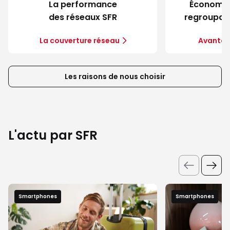
La performance
Économie
des réseaux SFR
regroupant
La couverture réseau
Avantag
Les raisons de nous choisir
L'actu par SFR
Smartphones
Smartphones