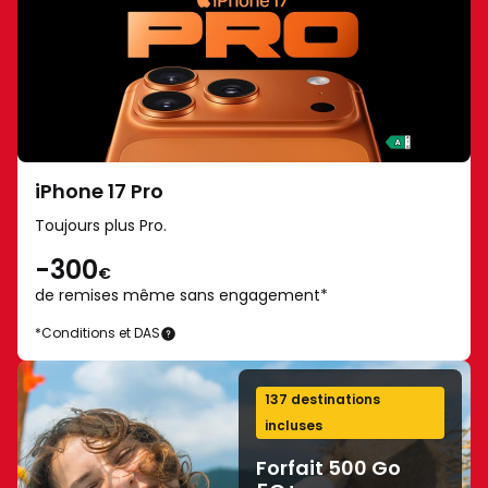
pour
17
utiliser
Pro
certaines
-
fonctionnalités
Classe
IA.
énergétique
Plus
A
d’informations
sur
iPhone 17 Pro
sur
une
Toujours plus Pro.
samsung.com/fr.
échelle
Galaxy
-300
de
€
Z
A
de remises même
sans engagement*
Fold8
à
*Conditions et DAS
Ultra
iPhone
G
17
et
Pro
Fold8
137 destinations
-
incluses
classe
Forfait 500 Go
énergétique