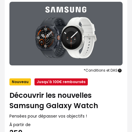
*Conditions et DAS
Sam
Gala
Nouveau
Jusqu'à 100€ remboursés
Watc
Découvrir les nouvelles
Samsung Galaxy Watch
Pensées pour dépasser vos objectifs !
À partir de