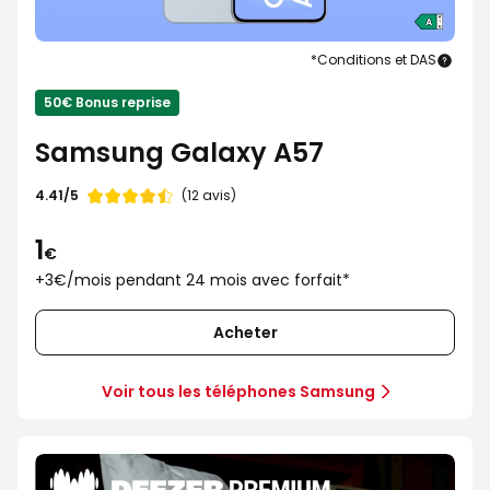
*Conditions et DAS
Sam
Gala
50€ Bonus reprise
A57
Samsung Galaxy A57
Note
4.41/5
(12 avis)
de
1
€
+3€/mois pendant 24 mois avec forfait*
Acheter
Voir tous les téléphones Samsung