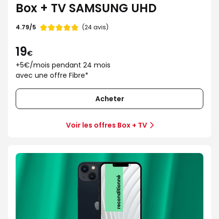
Box + TV SAMSUNG UHD
Note
4.79/5
(24 avis)
de
19
€
+5€/mois pendant 24 mois
avec une offre Fibre*
Acheter
Voir les offres Box + TV