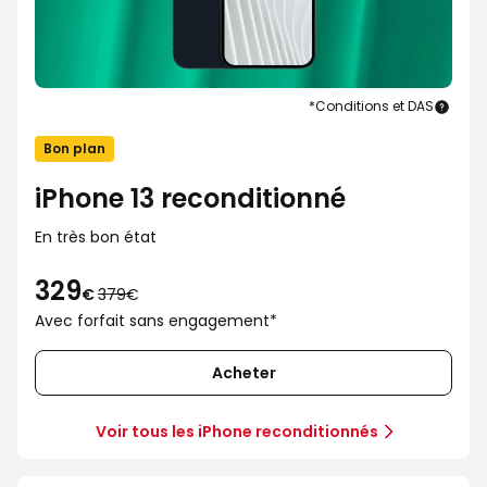
*Conditions et DAS
iPho
13
Bon plan
recon
iPhone 13 reconditionné
En très bon état
329
au
€
379€
lieu
Avec forfait sans engagement*
de
379€
Acheter
Voir tous les iPhone reconditionnés