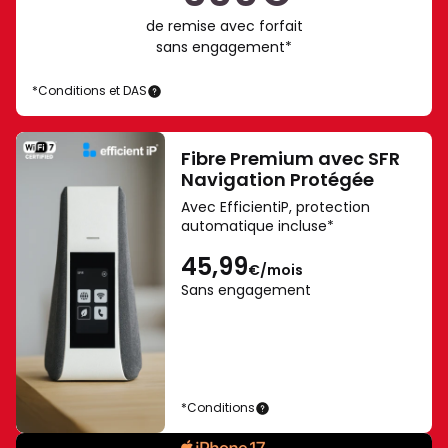
Ultra
de remise avec forfait
et
sans engagement*
Fold8
-
*Conditions et DAS
Samsung
Galaxy
Galaxy
AI.
Z
Fold8
Fibre Premium avec SFR
AI
Ultra
Navigation Protégée
=
et
Avec EfficientiP, protection
Samsung
IA
automatique incluse*
Z
(Intelligence
Fold8
Artificielle).
45,99
€/mois
Connexion
Sans engagement
réseau
et
au
compte
Samsung
*Conditions
requise
iPhone