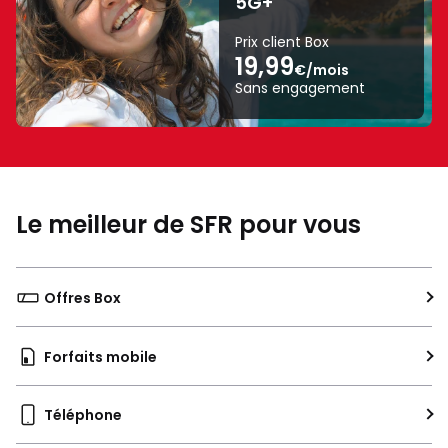
5G+
A
sur
Prix client Box
19,99
une
€/mois
échelle
Sans engagement
de
A
à
G.
Le meilleur de SFR pour vous
Offres Box
Forfaits mobile
Téléphone