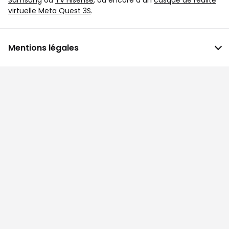
Samsung
ou
TV Hisense
, ou encore à un
casque de réalité
virtuelle Meta Quest 3S
.
Mentions légales