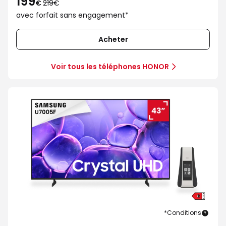
199
au
€
219€
lieu
avec forfait sans engagement*
de
219€
Acheter
Voir tous les téléphones HONOR
*Conditions