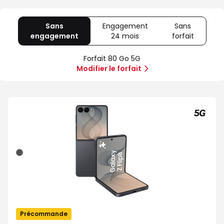
Sans
Engagement
Sans
engagement
avec
24 mois
avec
forfait
avec
80
Offre
Sans
Go
spéciale
forfait
Forfait 80 Go 5G
5G
Illimité
Modifier le forfait
5G+
Graphite
Précommande