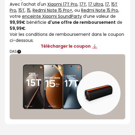
Avec l'achat d'un
Xiaomi 17T Pro
,
17T
,
17 Ultra
,
17
,
15T
Pro
,
15T
,
15
,
Redmi Note 15 Pro+
, ou
Redmi Note 15 Pro
,
votre
enceinte Xiaomi SoundParty
d’une valeur de
99,99€
bénéficie
d'une offre de remboursement
de
59,99€
.
Voir les conditions de remboursement dans le coupon
ci-dessous.
Télécharger le coupon
DAS