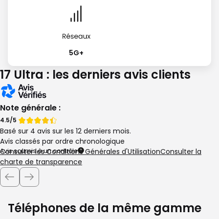
5G+
17 Ultra : les derniers avis clients
Note générale :
Note
Note
4.5/5
Basé sur 4 avis sur les 12 derniers mois.
de
de
Avis classés par ordre chronologique
Avis soumis à un contrôle
Consulter les Conditions Générales d'Utilisation
Consulter la
charte de transparence
Téléphones de la même gamme