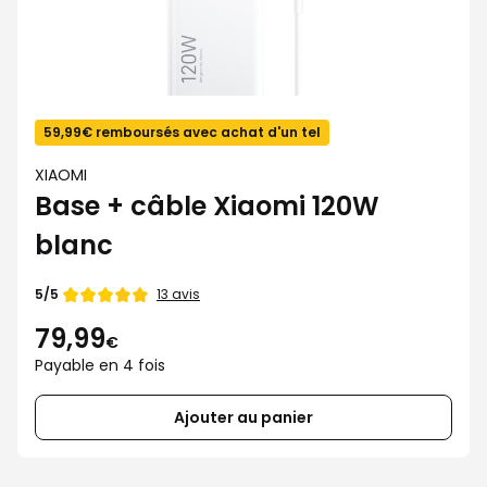
59,99€ remboursés avec achat d'un tel
XIAOMI
Base + câble Xiaomi 120W
blanc
Note
13 avis
5/5
de
79,99
€
Payable en 4 fois
Ajouter au panier