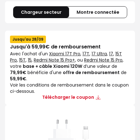
Chargeur secteur
Montre connectée
Jusqu'au 28/09
Jusqu'à 59,99€ de remboursement
Avec l'achat d'un
Xiaomi 17T Pro
,
17T
,
17 Ultra
,
17
,
15T
Pro
,
15T
,
15
,
Redmi Note 15 Pro+
, ou
Redmi Note 15 Pro
,
votre
base + câble Xiaomi 120W
d’une valeur de
79,99€
bénéficie d'une
offre de remboursement
de
59,99€
.
Voir les conditions de remboursement dans le coupon
ci-dessous.
Télécharger le coupon