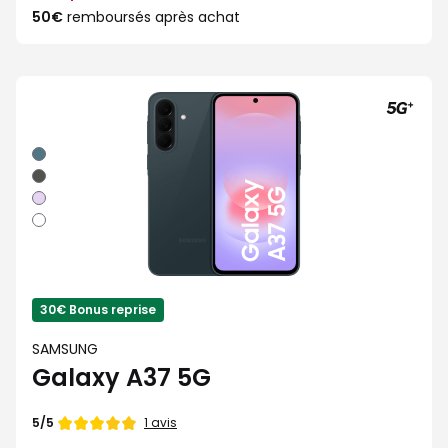
50€
remboursés après achat
Vert
Graphite
Lavande
Blanc
30€ Bonus reprise
SAMSUNG
Galaxy A37 5G
Note
1 avis
5/5
de