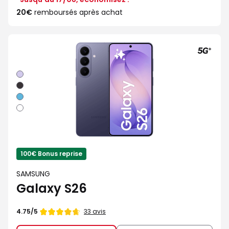
20€
remboursés après achat
Violet
Noir
Bleu
Blanc
100€ Bonus reprise
SAMSUNG
Galaxy S26
Note
33 avis
4.75/5
de