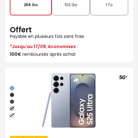
256 Go
512 Go
1 To
Offert
Payable en plusieurs fois sans frais
*Jusqu'au 17/08, économisez :
100€
remboursés après achat
Bleu
Noir
Noir
absolu
Gris
Argent