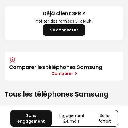
Fold8
Ultra
et
Déjà client SFR ?
Fold8
Profiter des remises SFR Multi.
Se connecter
Comparer les téléphones Samsung
Comparer
Tous les téléphones Samsung
Sans
Engagement
Sans
engagement
avec
24 mois
avec
forfait
avec
80
Offre
Sans