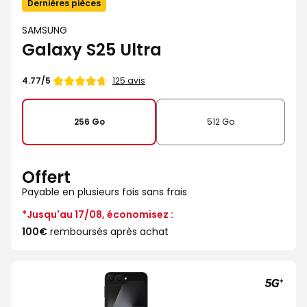
Dernières pièces
SAMSUNG
Galaxy S25 Ultra
Note
125 avis
4.77/5
de
256 Go
512 Go
Offert
Payable en plusieurs fois sans frais
*Jusqu'au 17/08, économisez :
100€
remboursés après achat