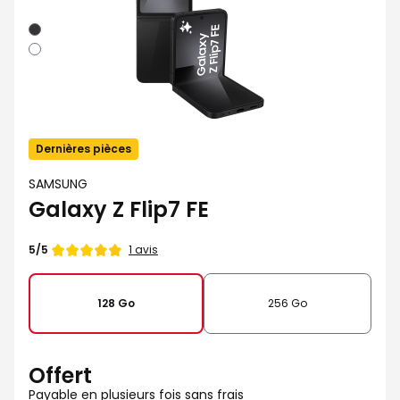
Noir
Blanc
Dernières pièces
SAMSUNG
Galaxy Z Flip7 FE
Note
1 avis
5/5
de
128 Go
256 Go
Offert
Payable en plusieurs fois sans frais