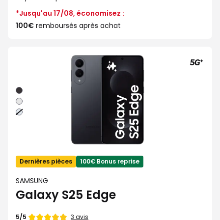
*Jusqu'au 17/08, économisez :
100€
remboursés après achat
Noir
Argent
Bleu
clair
Dernières pièces
100€ Bonus reprise
SAMSUNG
Galaxy S25 Edge
Note
3 avis
5/5