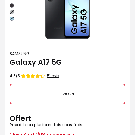
Noir
Gris
Bleu
SAMSUNG
Galaxy A17 5G
Note
51 avis
4.5/5
de
128 Go
Offert
Payable en plusieurs fois sans frais
*Jusqu'au 17/08, économisez :