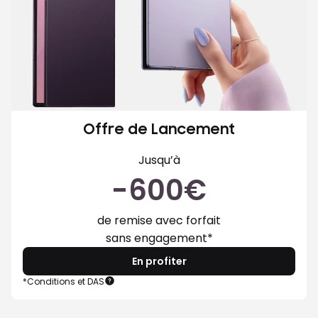
Offre de Lancement
Jusqu’à
-600€
de remise avec forfait
sans engagement*
En profiter
Samsung
*Conditions et DAS
Galaxy
Z