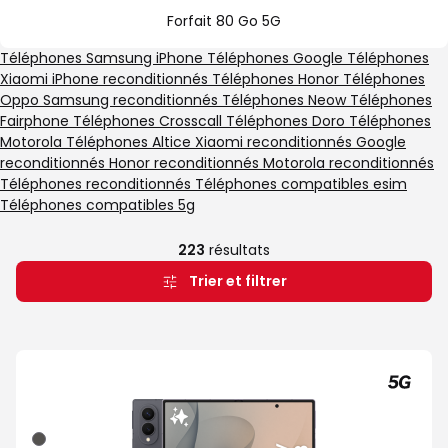
Go
spéciale
forfait
Forfait 80 Go 5G
5G
Illimité
5G+
Téléphones Samsung
iPhone
Téléphones Google
Téléphones
Xiaomi
iPhone reconditionnés
Téléphones Honor
Téléphones
Oppo
Samsung reconditionnés
Téléphones Neow
Téléphones
Fairphone
Téléphones Crosscall
Téléphones Doro
Téléphones
Motorola
Téléphones Altice
Xiaomi reconditionnés
Google
reconditionnés
Honor reconditionnés
Motorola reconditionnés
Téléphones reconditionnés
Téléphones compatibles esim
Téléphones compatibles 5g
223
résultats
Trier et filtrer
Graphite