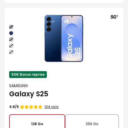
Noir
absolu
Bleu
nuit
Gris
Bleu
clair
Vert
d'eau
50€ Bonus reprise
SAMSUNG
Galaxy S25
Note
104 avis
4.8/5
de
128 Go
256 Go