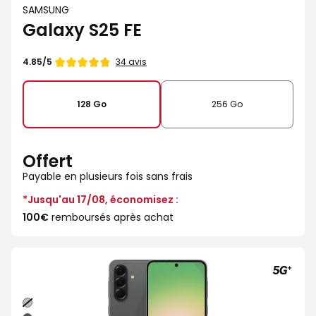
SAMSUNG
Galaxy S25 FE
Note
34 avis
4.85/5
de
128 Go
256 Go
Offert
Payable en plusieurs fois sans frais
*Jusqu'au 17/08, économisez :
100€
remboursés après achat
Gris