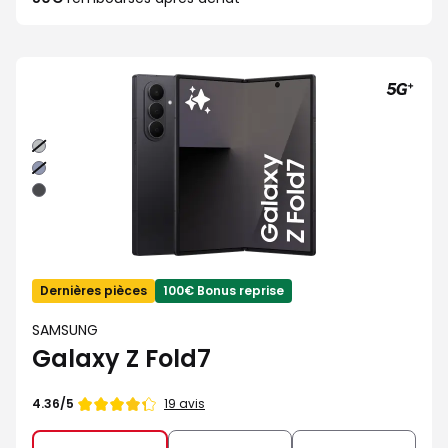
Gris
Bleu
nuit
Noir
absolu
Dernières pièces
100€ Bonus reprise
SAMSUNG
Galaxy Z Fold7
Note
19 avis
4.36/5
de