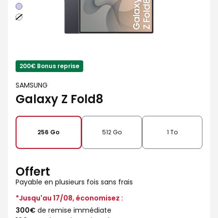
Violet
Blanc
200€ Bonus reprise
SAMSUNG
Galaxy Z Fold8
256 Go
512 Go
1 To
Offert
Payable en plusieurs fois sans frais
*Jusqu'au 17/08, économisez :
300€
de remise immédiate