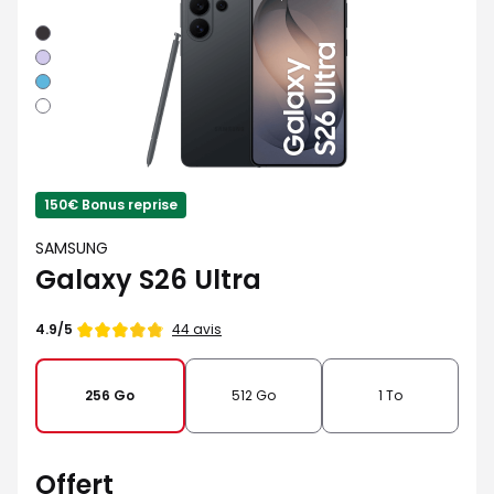
Noir
Violet
Bleu
Blanc
150€ Bonus reprise
SAMSUNG
Galaxy S26 Ultra
Note
44 avis
4.9/5
de
256 Go
512 Go
1 To
Offert