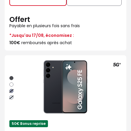
Offert
Payable en plusieurs fois sans frais
*Jusqu'au 17/08, économisez :
100€
remboursés après achat
Noir
absolu
Blanc
Bleu
nuit
Bleu
clair
50€ Bonus reprise