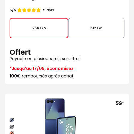
Note
5 avis
5/5
de
256 Go
512 Go
Offert
Payable en plusieurs fois sans frais
*Jusqu'au 17/08, économisez :
100€
remboursés après achat
Bleu
nuit
Noir
absolu
Corail