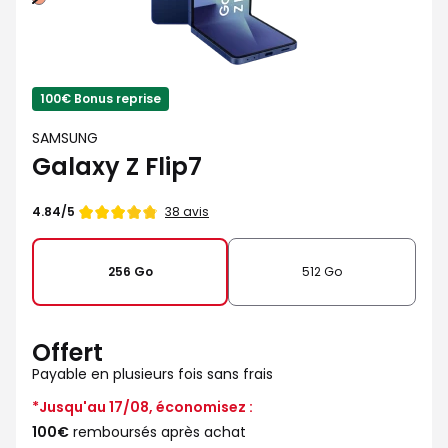
100€ Bonus reprise
SAMSUNG
Galaxy Z Flip7
Note
38 avis
4.84/5
de
256 Go
512 Go
Offert
Payable en plusieurs fois sans frais
*Jusqu'au 17/08, économisez :
100€
remboursés après achat