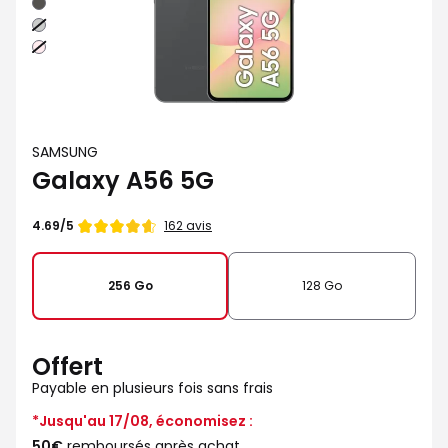
Graphite
Vert
sauge
Rose
SAMSUNG
Galaxy A56 5G
Note
162 avis
4.69/5
de
256 Go
128 Go
Offert
Payable en plusieurs fois sans frais
*Jusqu'au 17/08, économisez :
50€
remboursés après achat