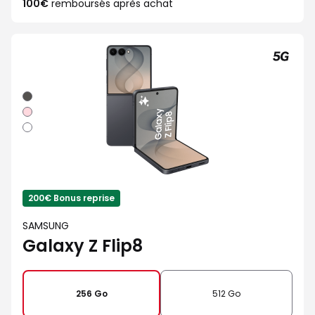
100€
remboursés après achat
Graphite
Rose
Blanc
200€ Bonus reprise
SAMSUNG
Galaxy Z Flip8
256 Go
512 Go