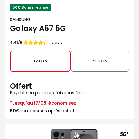
50€ Bonus reprise
SAMSUNG
Galaxy A57 5G
Note
12 avis
4.41/5
de
128 Go
256 Go
Offert
Payable en plusieurs fois sans frais
*Jusqu'au 17/08, économisez :
50€
remboursés après achat