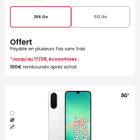
de
256 Go
512 Go
Offert
Payable en plusieurs fois sans frais
*Jusqu'au 17/08, économisez :
100€
remboursés après achat
Blanc
Noir
Vert
d'eau