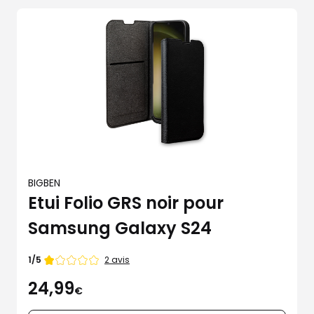
BIGBEN
Etui Folio GRS noir pour
Samsung Galaxy S24
Note
2 avis
1/5
de
24,99
1
€
étoiles
sur