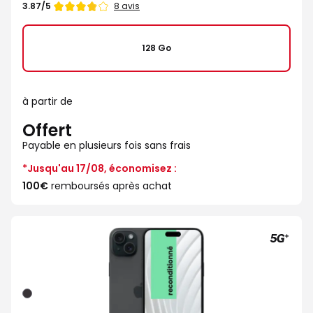
Note
8 avis
3.87/5
de
3.87
étoiles
128 Go
sur
5
à partir de
Offert
Payable en plusieurs fois sans frais
*Jusqu'au 17/08, économisez :
100€
remboursés après achat
Noir