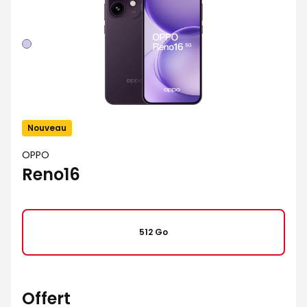
Violet
Nouveau
OPPO
Reno16
512 Go
Offert