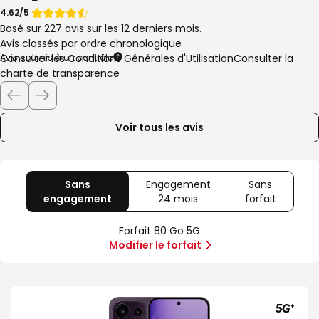
Note
Note
4.62/5
Basé sur 227 avis sur les 12 derniers mois.
de
de
Avis classés par ordre chronologique
4.62
Avis soumis à un contrôle
Consulter les Conditions Générales d'Utilisation
Consulter la
étoiles
charte de transparence
sur
Navigation
5
de
la
Voir tous les avis
liste
des
avis
clients
Sans
Engagement
Sans
engagement
avec
24 mois
avec
forfait
avec
80
Offre
Sans
Go
spéciale
forfait
Forfait 80 Go 5G
5G
Illimité
Modifier le forfait
5G+