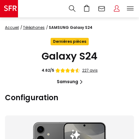
Accueil
Téléphones
SAMSUNG Galaxy S24
Dernières pièces
Galaxy S24
Note
227 avis
4.62/5
de
4.62
Samsung
étoiles
sur
Configuration
5
Images
du
produit