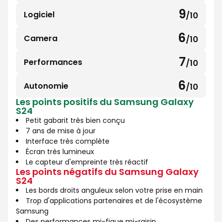
sur
9
Logiciel
/10
9
10
sur
6
Camera
/10
6
10
sur
7
Performances
/10
7
10
sur
6
Autonomie
/10
6
10
Les points positifs du Samsung Galaxy
sur
S24
10
Petit gabarit très bien conçu
7 ans de mise à jour
Interface très complète
Écran très lumineux
Le capteur d'empreinte très réactif
Les points négatifs du Samsung Galaxy
S24
Les bords droits anguleux selon votre prise en main
Trop d'applications partenaires et de l'écosystème
Samsung
Des performances mi-figue mi-raisin