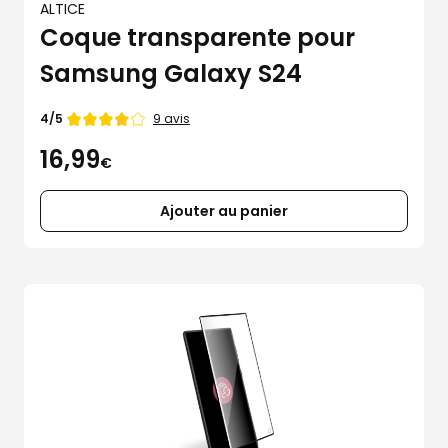
ALTICE
Coque transparente pour
Samsung Galaxy S24
Note
9 avis
4/5
de
16,99
4
€
étoiles
sur
5
Ajouter au panier