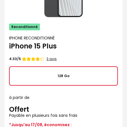
Reconditionné
IPHONE RECONDITIONNÉ
iPhone 15 Plus
Note
3 avis
4.33/5
de
4.33
étoiles
128 Go
sur
5
à partir de
Offert
Payable en plusieurs fois sans frais
*Jusqu'au 17/08, économisez :