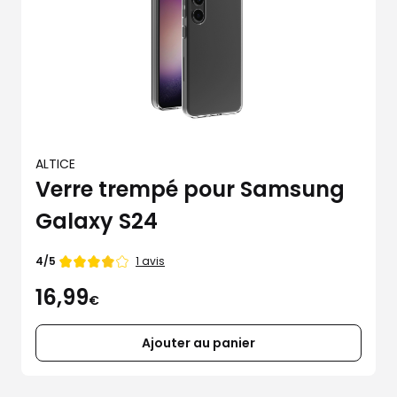
ALTICE
Verre trempé pour Samsung
Galaxy S24
Note
1 avis
4/5
de
16,99
4
€
étoiles
sur
5
Ajouter au panier