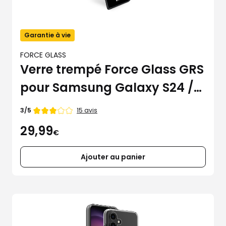
Garantie à vie
FORCE GLASS
Verre trempé Force Glass GRS
pour Samsung Galaxy S24 /
S25
Note
15 avis
3/5
de
29,99
3
€
étoiles
sur
5
Ajouter au panier