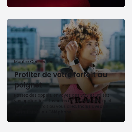
Montre Connectée
Profiter de votre forfait au
poignet
Passez des appels, envoyez des SMS et utilisez 
vos applications favorites en toute liberté, quel 
que soit l’endroit où vous allez. 
Inclus avec un 
forfait Mobile + Téléphone