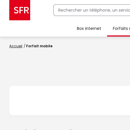
Box internet
Forfaits
Client Box SFR, ajouter une offre Maison Sécurisée
Accueil
Forfait mobile