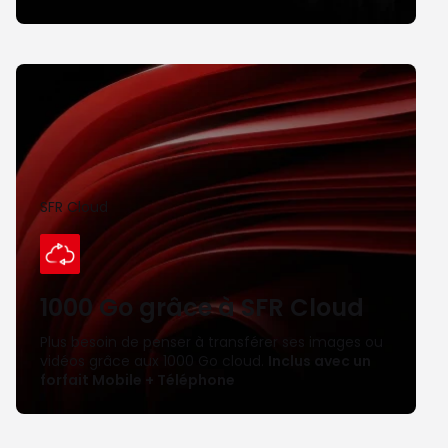
SFR Cloud
1000 Go
grâce à SFR Cloud
Plus besoin de penser à transférer ses images ou 
vidéos grâce aux 1000 Go cloud. 
Inclus avec un 
forfait Mobile + Téléphone