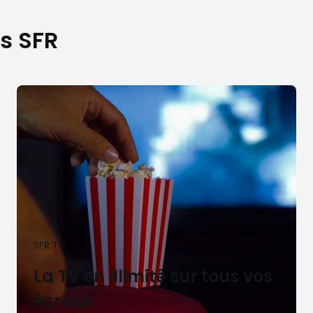
s SFR
SFR TV
La TV en illimité sur tous vos
écrans