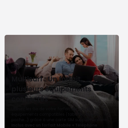
Multisurf
Multisurf : Un forfait,
plusieurs équipements
connectés
Utilisez les Go de votre forfait sur vos autres 
équipements compatibles (tablette, box de 
poche…) grâce à une carte SIM supplémentaire. 
Inclus avec un forfait Mobile + Téléphone