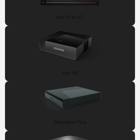
Box V1 et V2
Box 4K
Décodeur Plus