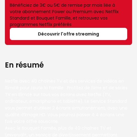
Bénéficiez de 3€ ou 5€ de remise par mois liée à
votre abonnement Power ou Premium avec Netflix
Standard et Bouquet Famille, et retrouvez vos
programmes Netflix préférés
Découvrir l'offre streaming
En résumé
Netflix avec 40 chaînes TV et des services de vidéos en
illimité pour toute la famille : Profitez de films et de séries
TV en illimité sur tous vos écrans avec Netflix (TV,
ordinateur, smartphone et tablette). Le Service Standard
vous permet d’utiliser 2 écrans simultanément, avec une
qualité d’image HD. Vous pourrez passer à 4 écrans une
fois votre offre souscrite.
Avec le Bouquet Famille, plus de 40 chaînes TV et
Universal+, un service de divertissement permettant