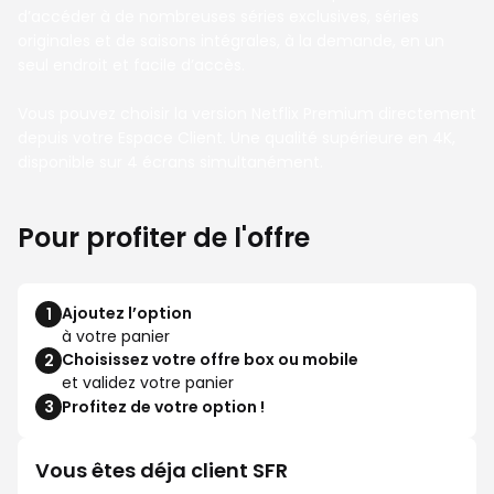
d’accéder à de nombreuses séries exclusives, séries
originales et de saisons intégrales, à la demande, en un
seul endroit et facile d’accès.
Vous pouvez choisir la version Netflix Premium directement
depuis votre Espace Client. Une qualité supérieure en 4K,
disponible sur 4 écrans simultanément.
Pour profiter de l'offre
Ajoutez l’option
1
à votre panier
Choisissez votre offre box ou mobile
2
et validez votre panier
3
Profitez de votre option !
Vous êtes déja client SFR