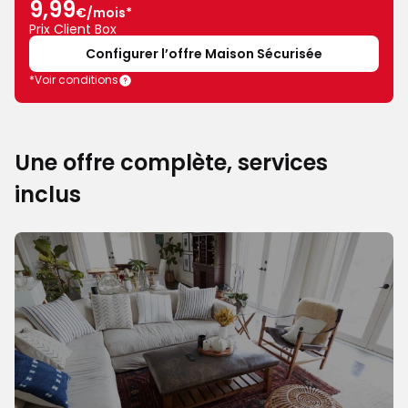
9,99
mois
€/mois*
au
Prix Client Box
lieu
Configurer l’offre Maison Sécurisée
de
14,99€,
*Voir conditions
prix
client
Box
Une offre complète, services
inclus