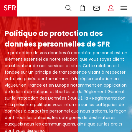
Politique de protection des
données personnelles de SFR
La protection de vos données à caractère personnel est un
élément essentiel de notre relation, que vous soyez client
ou utilisateur de nos services et sites. Cette relation est
fondée sur un principe de transparence visant à respecter
votre vie privée conformément à la règlementation en
vigueur en France et en Europe notamment en application
de la loi informatique et libertés et du Règlement Général
sur la Protection des Données (RGPD), la « Réglementation
». La présente politique vous informe sur les catégories de
données à caractère personnel que nous traitons, la façon
dont nous les utilisons, les catégories de destinataires
auxquels nous les communiquons, ainsi que sur les droits
dont vous disposez.