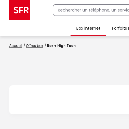
Box internet
Forfaits
Client Box SFR, ajouter une offre Maison Sécurisée
Accueil
Offres box
Box + High Tech