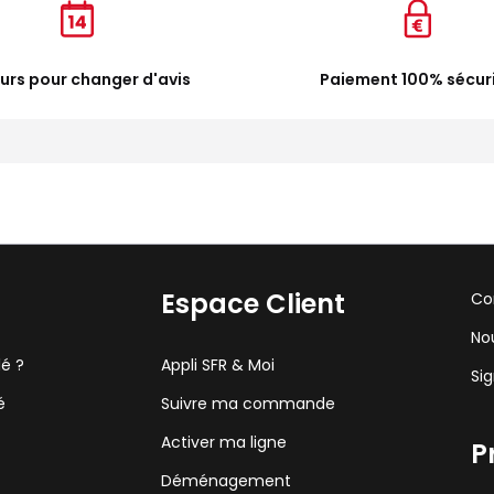
ours pour changer d'avis
Paiement 100% sécur
Espace Client
Co
No
lé ?
Appli SFR & Moi
Si
é
Suivre ma commande
Activer ma ligne
P
Déménagement