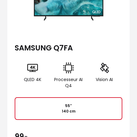
SAMSUNG Q7FA
QLED 4K
Processeur AI
Vision AI
Q4
55’’
140 cm
99