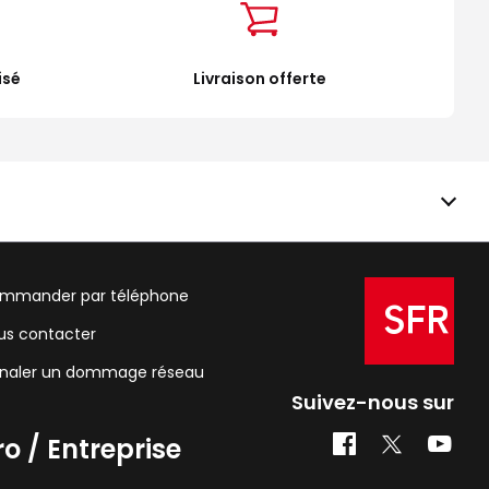
isé
Livraison offerte
mmander par téléphone
us contacter
gnaler un dommage réseau
Suivez-nous sur
ro / Entreprise