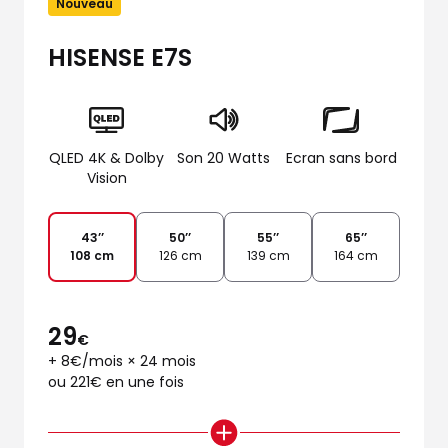
Nouveau
HISENSE E7S
QLED 4K & Dolby
Son 20 Watts
Ecran sans bord
Vision
43’’
50’’
55’’
65’’
108 cm
126 cm
139 cm
164 cm
29
€
+ 8€/mois × 24 mois
ou 221€ en une fois