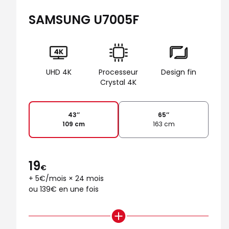
SAMSUNG U7005F
UHD 4K
Processeur
Design fin
Crystal 4K
43’’
65’’
109 cm
163 cm
19
€
+ 5€/mois × 24 mois
ou 139€ en une fois