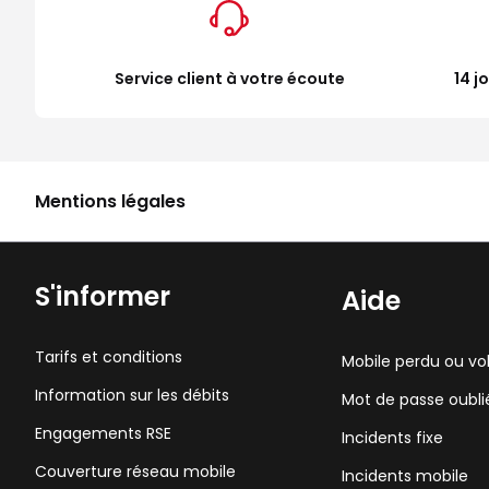
Service client à votre écoute
14 j
Mentions légales
S'informer
Aide
Tarifs et conditions
Mobile perdu ou vo
Information sur les débits
Mot de passe oubli
Engagements RSE
Incidents fixe
Couverture réseau mobile
Incidents mobile