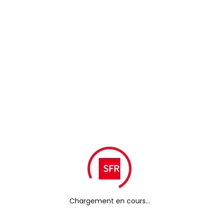
SFR Box 7 TV
Le décodeur TV 4K HD de SFR
Retrouvez SFR TV sur votre télévision en qualité 4K HD.
Une expérience TV complète
Appli
Replay
Enregistrements
SFR TV
& Restart