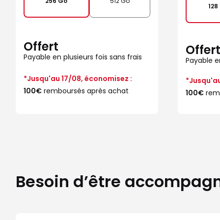
256 Go
512 Go
128
Offert
Offer
Payable en plusieurs fois sans frais
Payable en
*Jusqu'au 17/08, économisez :
*Jusqu'au
100€
remboursés après achat
100€
remb
Besoin d’être accompagné