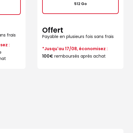
512 Go
Offert
ns frais
Payable en plusieurs fois sans frais
sez :
*Jusqu'au 17/08, économisez :
e
100€
remboursés après achat
hat