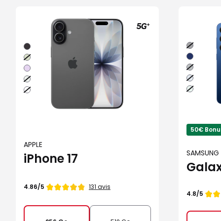
Noir
Noir
absolu
Bleu
Sauge
nuit
Gris
Lavande
Bleu
Brume
clair
Vert
Blanc
d'eau
50€ Bonus
APPLE
SAMSUNG
iPhone 17
Galax
Note
131 avis
4.86/5
Note
4.8/5
de
de