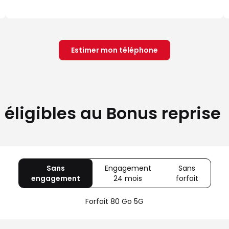
Estimer mon téléphone
éligibles au Bonus reprise
Sans
Engagement
Sans
engagement
avec
24 mois
avec
forfait
avec
80
Offre
Sans
Go
spéciale
forfait
Forfait 80 Go 5G
5G
Illimité
5G+