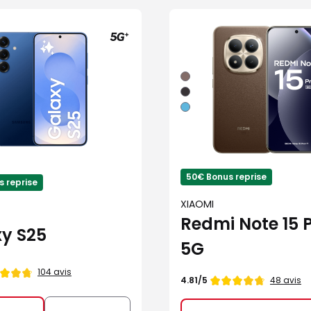
Moka
Noir
Bleu
50€ Bonus reprise
 reprise
XIAOMI
Redmi Note 15 P
y S25
5G
104 avis
Note
48 avis
4.81/5
de