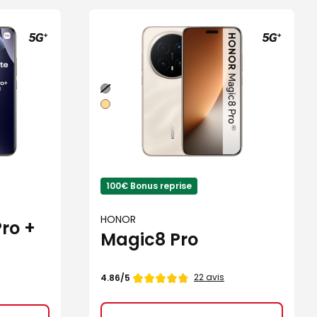
Noir
Or
100€ Bonus reprise
HONOR
ro +
Magic8 Pro
Note
22 avis
4.86/5
de