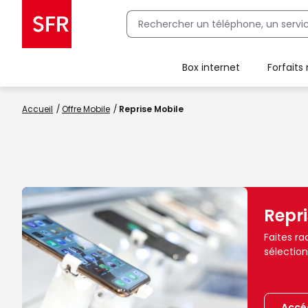
Box internet
Forfaits
Client Box SFR, ajouter une offre Maison Sécurisée
Accueil
Offre Mobile
Reprise Mobile
Repri
Faites ra
sélectio
Accéd