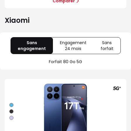
Comparer
Xiaomi
Sans
Engagement
Sans
engagement
avec
24 mois
avec
forfait
avec
80
Offre
Sans
Go
spéciale
forfait
Forfait 80 Go 5G
5G
Illimité
5G+
Bleu
Noir
Violet