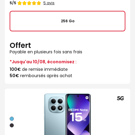
Note
5 avis
5/5
de
256 Go
Offert
Payable en plusieurs fois sans frais
*Jusqu'au 10/08, économisez :
100€
de remise immédiate
50€
remboursés après achat
Bleu
Noir