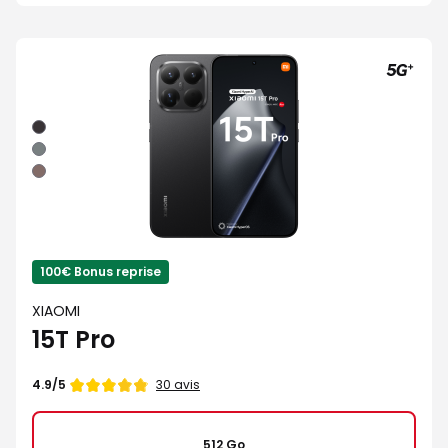
Noir
Gris
Moka
100€ Bonus reprise
XIAOMI
15T Pro
Note
30 avis
4.9/5
de
512 Go