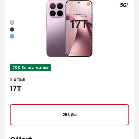
Violet
Noir
Bleu
70€ Bonus reprise
XIAOMI
17T
256 Go