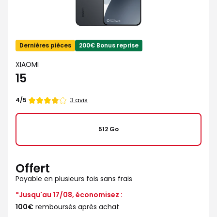
Dernières pièces
200€ Bonus reprise
XIAOMI
15
Note
3 avis
4/5
de
512 Go
Offert
Payable en plusieurs fois sans frais
*Jusqu'au 17/08, économisez :
100€
remboursés après achat