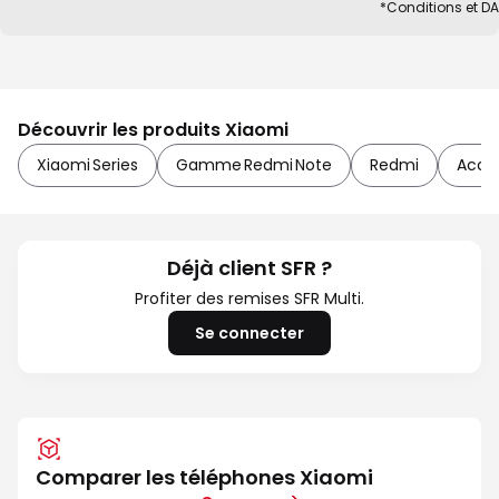
*Conditions et D
Découvrir les produits Xiaomi
Xiaomi Series
Gamme Redmi Note
Redmi
Acces
Déjà client SFR ?
Profiter des remises SFR Multi.
Se connecter
Comparer les téléphones Xiaomi