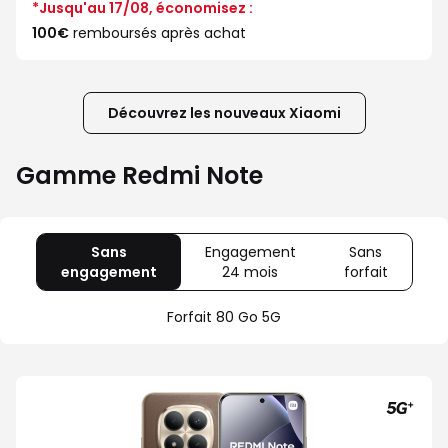
*Jusqu'au 17/08, économisez :
100€
remboursés après achat
Découvrez les nouveaux Xiaomi
Gamme Redmi Note
Sans
Engagement
Sans
engagement
avec
24 mois
avec
forfait
avec
80
Offre
Sans
Go
spéciale
forfait
Forfait 80 Go 5G
5G
Illimité
5G+