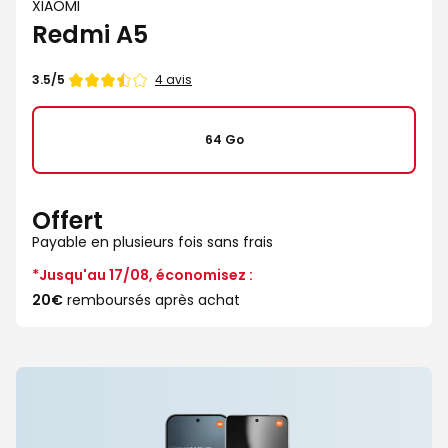
XIAOMI
Redmi A5
Note
4 avis
3.5/5
de
64 Go
Offert
Payable en plusieurs fois sans frais
*Jusqu'au 17/08, économisez :
20€
remboursés après achat