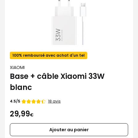
100% remboursé avec achat d'un tel
XIAOMI
Base + câble Xiaomi 33W
blanc
Note
18 avis
4.5/5
de
29,99
€
Ajouter au panier