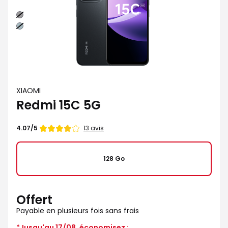
Noir
Vert
XIAOMI
Redmi 15C 5G
Note
13 avis
4.07/5
de
128 Go
Offert
Payable en plusieurs fois sans frais
*Jusqu'au 17/08, économisez :