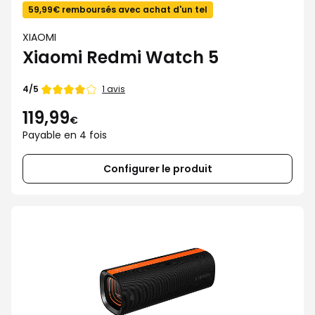
59,99€ remboursés avec achat d'un tel
XIAOMI
Xiaomi Redmi Watch 5
Note
1 avis
4/5
de
119,99
€
Payable en 4 fois
Configurer le produit