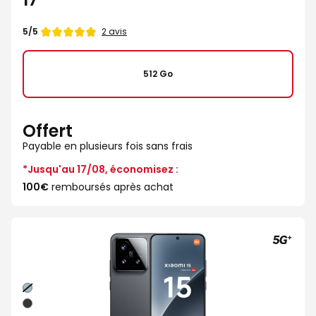
Note
2 avis
5/5
de
512 Go
Offert
Payable en plusieurs fois sans frais
*Jusqu'au 17/08, économisez :
100€
remboursés après achat
Vert
Noir