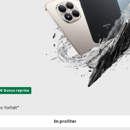
1€
avec
forfait*
€ Bonus reprise
c forfait*
En profiter