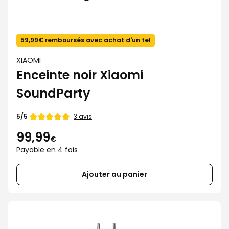
59,99€ remboursés avec achat d'un tel
XIAOMI
Enceinte noir Xiaomi
SoundParty
Note
3 avis
5/5
de
99,99
€
Payable en 4 fois
Ajouter au panier