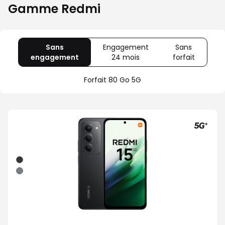
Gamme Redmi
Sans
Engagement
Sans
engagement
avec
24 mois
avec
forfait
avec
80
Offre
Sans
Go
spéciale
forfait
Forfait 80 Go 5G
5G
Illimité
5G+
Noir
Gris