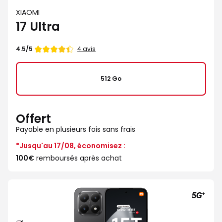
XIAOMI
17 Ultra
Note
4 avis
4.5/5
de
512 Go
Offert
Payable en plusieurs fois sans frais
*Jusqu'au 17/08, économisez :
100€
remboursés après achat