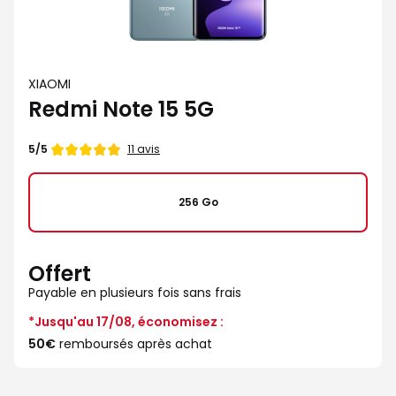
XIAOMI
Redmi Note 15 5G
Note
11 avis
5/5
de
256 Go
Offert
Payable en plusieurs fois sans frais
*Jusqu'au 17/08, économisez :
50€
remboursés après achat