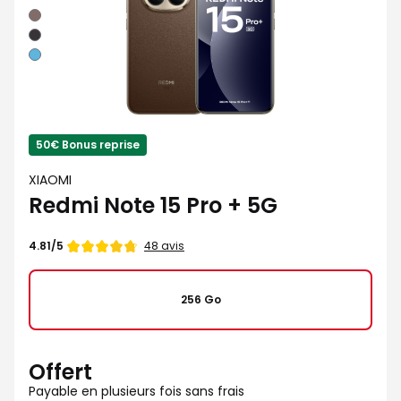
Moka
Noir
Bleu
50€ Bonus reprise
XIAOMI
Redmi Note 15 Pro + 5G
Note
48 avis
4.81/5
de
256 Go
Offert
Payable en plusieurs fois sans frais