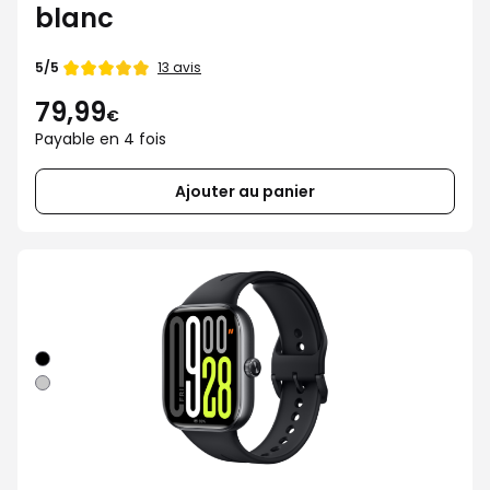
blanc
Note
13 avis
5/5
de
79,99
€
Payable en 4 fois
Ajouter au panier
Noir
Gris