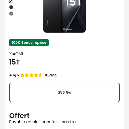
Rose
Noir
Gris
100€ Bonus reprise
XIAOMI
15T
Note
10 avis
4.6/5
de
256 Go
Offert
Payable en plusieurs fois sans frais