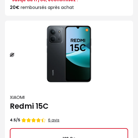
20€
remboursés après achat
Noir
XIAOMI
Redmi 15C
Note
6 avis
4.5/5
de