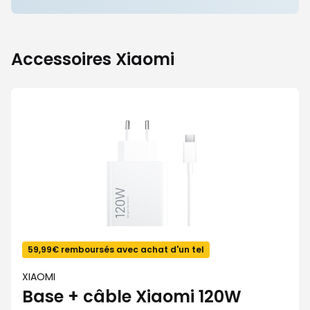
de
rembourse
sur
vos
accessoire
Accessoires Xiaomi
Xiaomi
59,99€ remboursés avec achat d'un tel
XIAOMI
Base + câble Xiaomi 120W