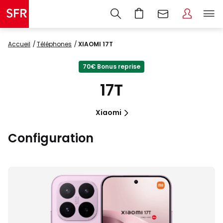
Accueil
Téléphones
XIAOMI 17T
70€ Bonus reprise
17T
Xiaomi
Configuration
Images
du
produit