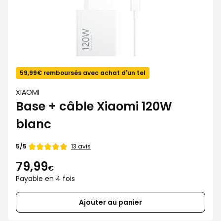
59,99€ remboursés avec achat d'un tel
XIAOMI
Base + câble Xiaomi 120W
blanc
Note
13 avis
5/5
de
79,99
€
Payable en 4 fois
Ajouter au panier