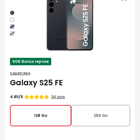
Noir
absolu
Blanc
Bleu
nuit
Bleu
clair
50€ Bonus reprise
SAMSUNG
Galaxy S25 FE
Note
34 avis
4.85/5
de
128 Go
256 Go