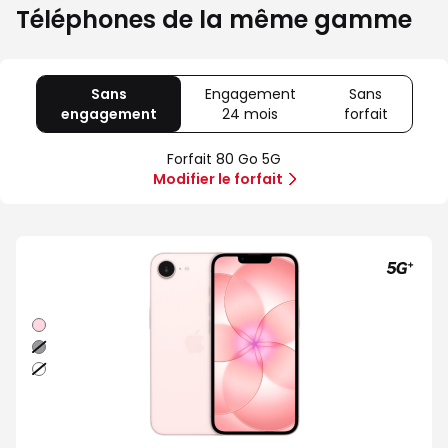
Téléphones de la même gamme
Sans
Engagement
Sans
engagement
avec
24 mois
avec
forfait
avec
80
Offre
Sans
Go
spéciale
forfait
Forfait 80 Go 5G
5G
Illimité
Modifier le forfait
5G+
Rose
Noir
Blanc