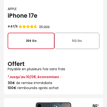
APPLE
iPhone 17e
Note
34 avis
4.67/5
de
256 Go
512 Go
Offert
Payable en plusieurs fois sans frais
*Jusqu'au 10/08, économisez :
30€
de remise immédiate
100€
remboursés après achat