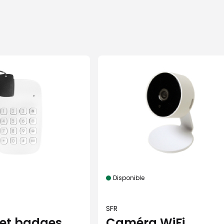
Disponible
SFR
 et badges
Caméra WiFi