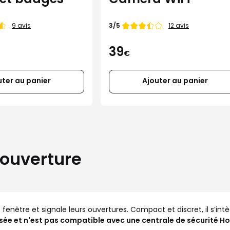
Note de
3/5
9 avis
12 avis
39
€
uter au panier
Ajouter au panier
'ouverture
nêtre et signale leurs ouvertures. Compact et discret, il s’intègr
risée et n'est pas compatible avec une centrale de sécurité H