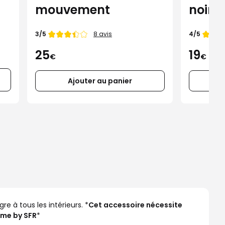
mouvement
noire
Note de
Note de
3/5
4/5
8 avis
25
19
€
€
Ajouter au panier
e à tous les intérieurs. *
Cet accessoire nécessite
ome by SFR
*