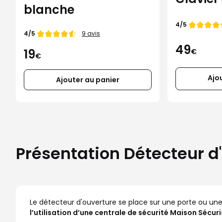
blanche
Note de
4/5
Note de
4/5
9 avis
49
19
€
€
Ajo
Ajouter au panier
Présentation Détecteur d
Le détecteur d'ouverture se place sur une porte ou une fe
l’utilisation d’une centrale de sécurité Maison Sécu