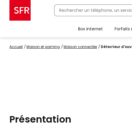
Box internet
Forfaits
Client Box SFR, ajouter une offre Maison Sécurisée
Accueil
maison et gaming
maison connectée
Détecteur d'ouv
Présentation