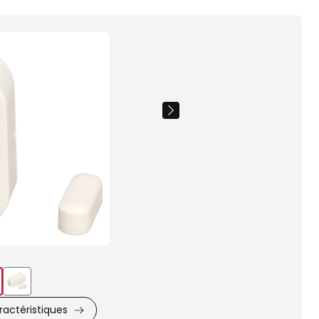
Images
du
produit
actéristiques