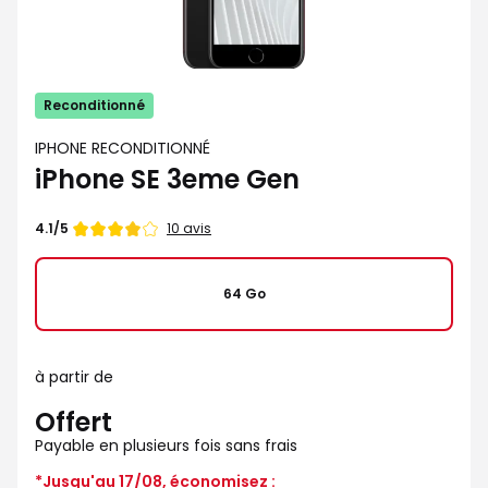
Reconditionné
IPHONE RECONDITIONNÉ
iPhone SE 3eme Gen
Note
10 avis
4.1/5
de
64 Go
à partir de
Offert
Payable en plusieurs fois sans frais
*Jusqu'au 17/08, économisez :