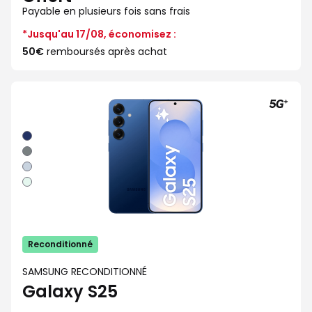
Payable en plusieurs fois sans frais
*Jusqu'au 17/08, économisez :
50€
remboursés après achat
Bleu
nuit
Gris
Bleu
clair
Vert
eau
Reconditionné
SAMSUNG RECONDITIONNÉ
Galaxy S25