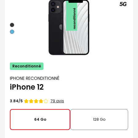
Noir
Bleu
Reconditionné
IPHONE RECONDITIONNÉ
iPhone 12
Note
79 avis
3.84/5
de
64 Go
128 Go