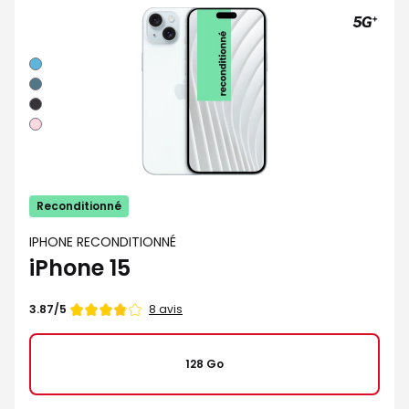
Bleu
Vert
Noir
Rose
Reconditionné
IPHONE RECONDITIONNÉ
iPhone 15
Note
8 avis
3.87/5
de
128 Go