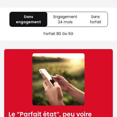
Sans
Engagement
Sans
engagement
avec
24 mois
avec
forfait
avec
80
Offre
Sans
Go
spéciale
forfait
Forfait 80 Go 5G
5G
Illimité
5G+
Le “Parfait état”, peu voire