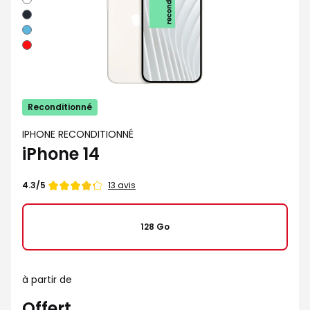
stellaire
Minuit
Bleu
Rouge
Reconditionné
IPHONE RECONDITIONNÉ
iPhone 14
Note
13 avis
4.3/5
de
128 Go
à partir de
Offert