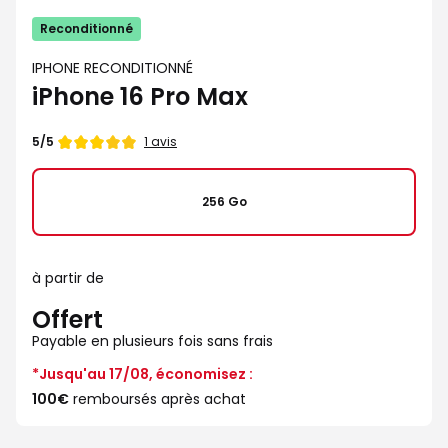
Reconditionné
IPHONE RECONDITIONNÉ
iPhone 16 Pro Max
Note
1 avis
5/5
de
256 Go
à partir de
Offert
Payable en plusieurs fois sans frais
*Jusqu'au 17/08, économisez :
100€
remboursés après achat