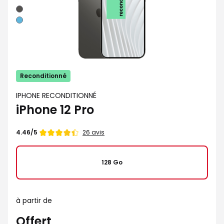
Graphite
Bleu
Reconditionné
IPHONE RECONDITIONNÉ
iPhone 12 Pro
Note
26 avis
4.46/5
de
128 Go
à partir de
Offert