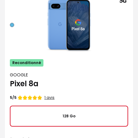
Bleu
Reconditionné
GOOGLE
Pixel 8a
Note
1 avis
5/5
de
128 Go