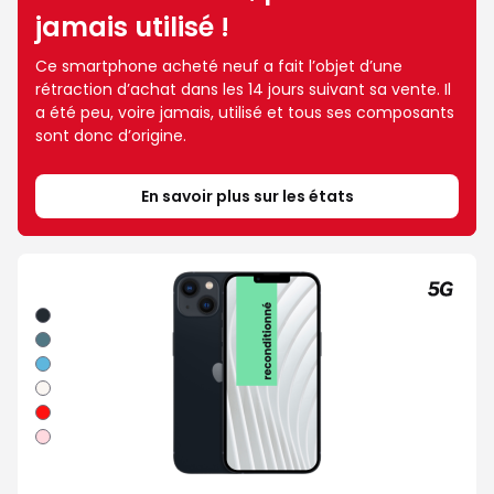
jamais utilisé !
Ce smartphone acheté neuf a fait l’objet d’une
rétraction d’achat dans les 14 jours suivant sa vente. Il
a été peu, voire jamais, utilisé et tous ses composants
sont donc d’origine.
En savoir plus sur les états
Minuit
Vert
Bleu
Lumiere
stellaire
Rouge
Rose