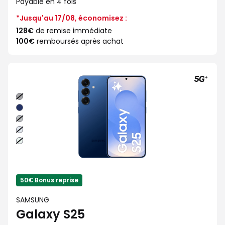
Payable en 4 fois
*Jusqu'au 17/08, économisez :
128€
de remise immédiate
100€
remboursés après achat
Noir
absolu
Bleu
nuit
Gris
Bleu
clair
Vert
d'eau
50€ Bonus reprise
SAMSUNG
Galaxy S25