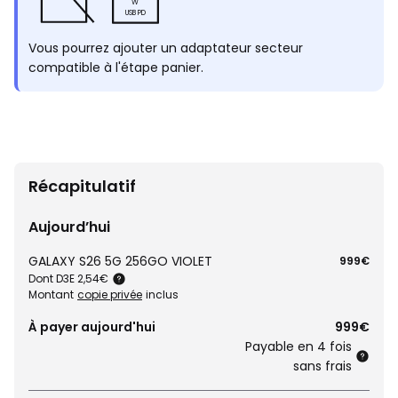
W
USB PD
Vous pourrez ajouter un adaptateur secteur
compatible à l'étape panier.
Récapitulatif
Aujourd’hui
GALAXY S26 5G 256GO VIOLET
999€
Dont D3E 2,54€
Montant
copie privée
inclus
À payer aujourd'hui
999€
Payable en 4 fois
sans frais