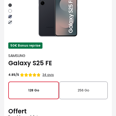
Noir
absolu
Blanc
Bleu
nuit
Bleu
clair
50€ Bonus reprise
SAMSUNG
Galaxy S25 FE
Note
34 avis
4.85/5
de
128 Go
256 Go
Offert