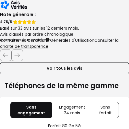
Note générale :
Note
Note
4.75/5
Basé sur 33 avis sur les 12 derniers mois.
de
de
Avis classés par ordre chronologique
Avis soumis à un contrôle
Consulter les Conditions Générales d'Utilisation
Consulter la
charte de transparence
Voir tous les avis
Téléphones de la même gamme
Sans
Engagement
Sans
engagement
avec
24 mois
avec
forfait
avec
80
Offre
Sans
Go
spéciale
forfait
Forfait 80 Go 5G