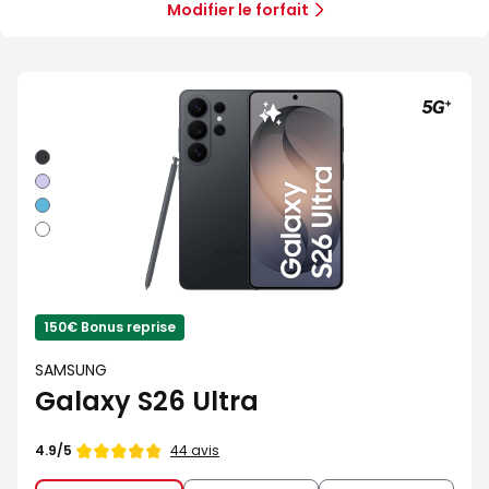
5G
Illimité
Modifier le forfait
5G+
Noir
Violet
Bleu
Blanc
150€ Bonus reprise
SAMSUNG
Galaxy S26 Ultra
Note
44 avis
4.9/5
de