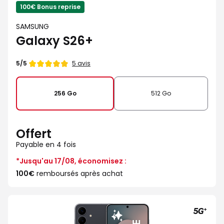
100€ Bonus reprise
SAMSUNG
Galaxy S26+
Note
5 avis
5/5
de
256 Go
512 Go
Offert
Payable en 4 fois
*Jusqu'au 17/08, économisez :
100€
remboursés après achat