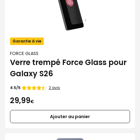
Garantie à vie
FORCE GLASS
Verre trempé Force Glass pour
Galaxy S26
Note
2 avis
4.5/5
de
29,99
€
Ajouter au panier