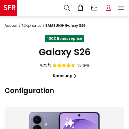
Accueil
Téléphones
SAMSUNG Galaxy S26
100€ Bonus reprise
Galaxy S26
Note
33 avis
4.75/5
de
Samsung
Configuration
Images
du
produit