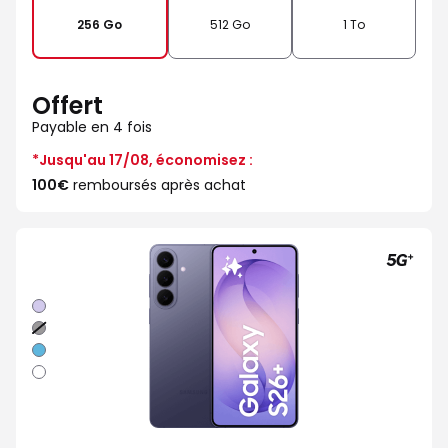
256 Go
512 Go
1 To
Offert
Payable en 4 fois
*Jusqu'au 17/08, économisez :
100€
remboursés après achat
Violet
Noir
Bleu
Blanc