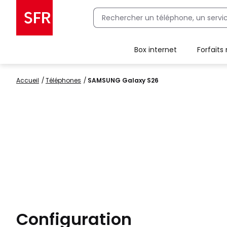
Box internet
Forfaits
Client Box SFR, ajouter une offre Maison Sécurisée
Accueil
Téléphones
SAMSUNG Galaxy S26
Configuration