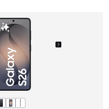
Images
du
produit