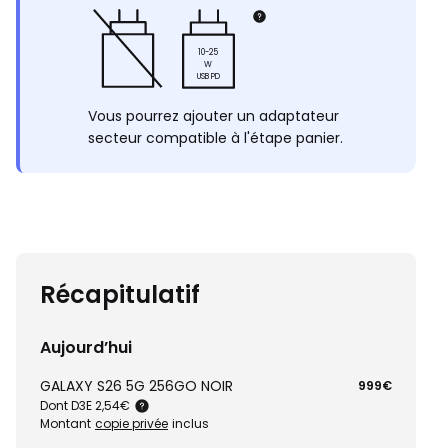
10-25
W
USB PD
Vous pourrez ajouter un adaptateur
secteur compatible à l'étape panier.
Récapitulatif
Aujourd’hui
GALAXY S26 5G 256GO NOIR
999€
Dont D3E 2,54€
Montant
copie privée
inclus