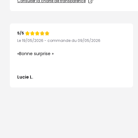
Consulter la charte de transparence
5/5
Note
de
Le 19/05/2026 - commande du 09/05/2026
Bonne surprise
Lucie L.