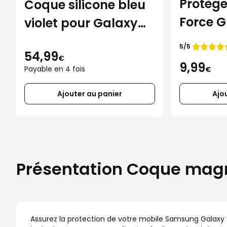
Protèg
Coque silicone bleu
Force G
violet pour Galaxy
Galaxy 
S26
Note de
5/5
54,99
€
9,99
Payable en 4 fois
€
Ajouter au panier
Ajo
Présentation Coque magn
Assurez la protection de votre mobile Samsung Galaxy 