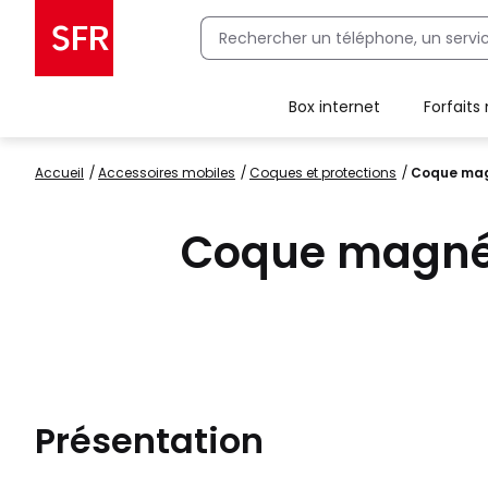
Box internet
Forfaits
Client Box SFR, ajouter une offre Maison Sécurisée
Accueil
accessoires mobiles
coques et protections
Coque mag
Coque magnét
Présentation