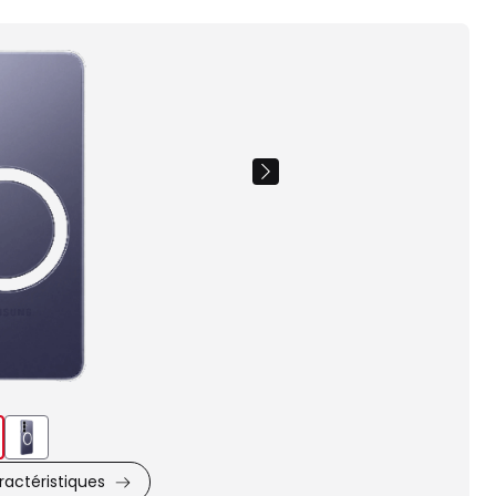
Images
du
produit
actéristiques