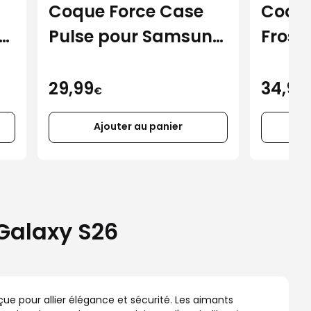
Coque Force Case
Coque
ng
Pulse pour Samsung
Frost
Galaxy S26 Ultra
S26 U
29,99
34,99
€
Ajouter au panier
Galaxy S26
e pour allier élégance et sécurité. Les aimants