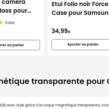
e caméra
Etui Folio noir Force
lass pour
Case pour Samsu
S26 Ultra
Galaxy S26 Ultra
4 avis
34,99
€
Ajouter au panier
uter au panier
étique transparente pour 
S26 avec style grâce à la coque magnétique transparente, conçu