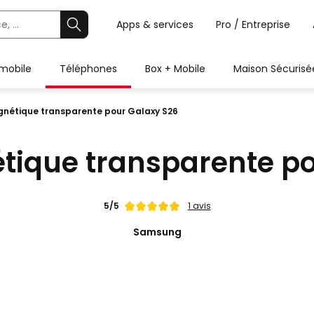
Apps & services
Pro / Entreprise
 mobile
Téléphones
Box + Mobile
Maison Sécurisé
nétique transparente pour Galaxy S26
ique transparente po
Note
5/5
1 avis
de
Samsung