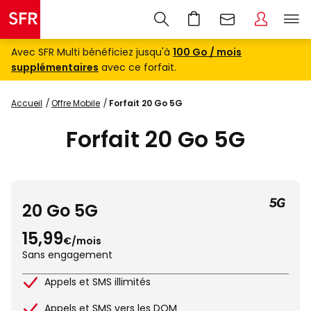
Avec SFR Multi bénéficiez jusqu'à
100 Go / mois
supplémentaires
avec ce forfait.
Accueil
Offre Mobile
Forfait 20 Go 5G
Forfait 20 Go 5G
20 Go 5G
15,99
€/mois
Sans engagement
Appels et SMS illimités
Appels et SMS vers les DOM