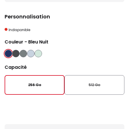
Personnalisation
Indisponible
Couleur
- Bleu Nuit
BLEU NUIT
NOIR
GRIS
BLEU CLAIR
VERT D'EAU
ABSOLU
Capacité
256 Go
512 Go