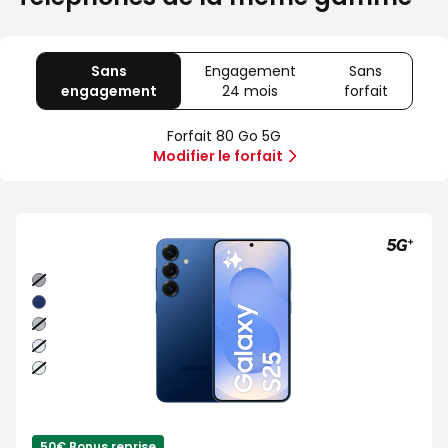
Sans
Engagement
Sans
engagement
avec
24 mois
avec
forfait
avec
80
Offre
Sans
Go
spéciale
forfait
Forfait 80 Go 5G
5G
Illimité
Modifier le forfait
5G+
Noir
absolu
Bleu
nuit
Gris
Bleu
clair
Vert
d'eau
50€ Bonus reprise