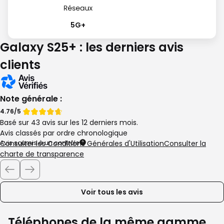
5G+
Galaxy S25+ : les derniers avis
clients
Note générale :
Note
Note
4.76/5
Basé sur 43 avis sur les 12 derniers mois.
de
de
Avis classés par ordre chronologique
Avis soumis à un contrôle
Consulter les Conditions Générales d'Utilisation
Consulter la
charte de transparence
Voir tous les avis
Téléphones de la même gamme