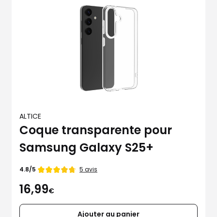
ALTICE
Coque transparente pour
Samsung Galaxy S25+
Note
5 avis
4.8/5
de
16,99
€
Ajouter au panier