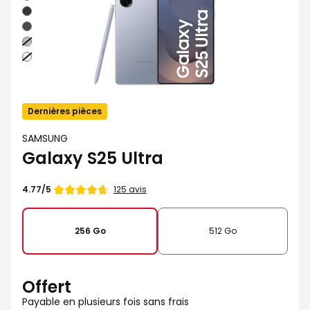
Noir
Noir
absolu
Gris
Argent
Dernières pièces
SAMSUNG
Galaxy S25 Ultra
Note
125 avis
4.77/5
de
256 Go
512 Go
Offert
Payable en plusieurs fois sans frais