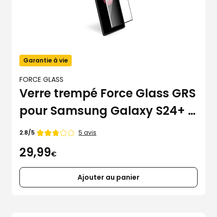
Garantie à vie
FORCE GLASS
Verre trempé Force Glass GRS
pour Samsung Galaxy S24+ /
S25+
Note
5 avis
2.8/5
de
29,99
€
Ajouter au panier