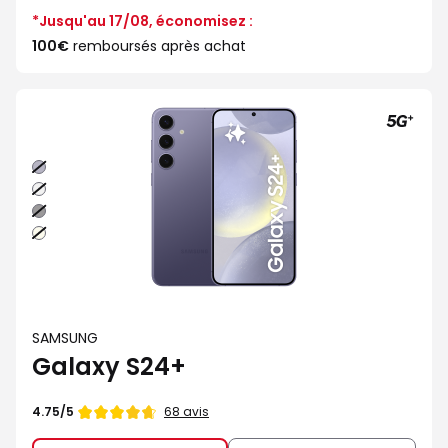
*Jusqu'au 17/08, économisez :
100€
remboursés après achat
Indigo
Argent
Noir
Creme
SAMSUNG
Galaxy S24+
Note
68 avis
4.75/5
de