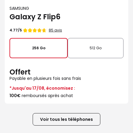
SAMSUNG
Galaxy Z Flip6
Note
85 avis
4.77/5
de
256 Go
512 Go
Offert
Payable en plusieurs fois sans frais
*Jusqu'au 17/08, économisez :
100€
remboursés après achat
Voir tous les téléphones