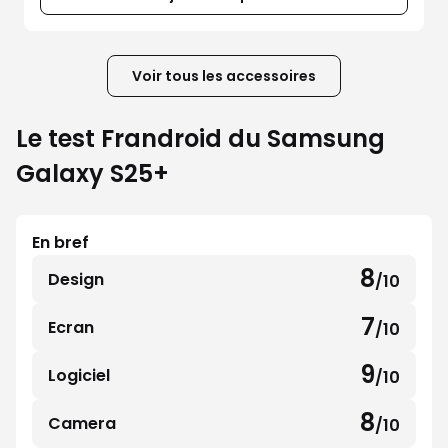
Voir tous les accessoires
Le test Frandroid du Samsung
Galaxy S25+
En bref
8
Design
/10
8
sur
7
Ecran
/10
7
10
sur
9
Logiciel
/10
9
10
sur
8
Camera
/10
8
10