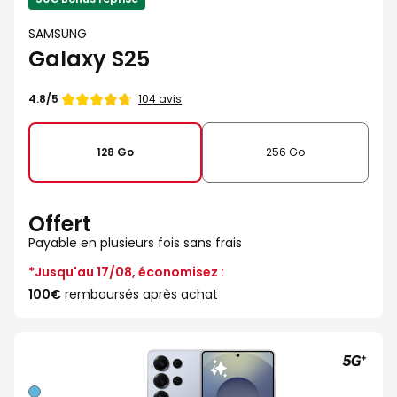
SAMSUNG
Galaxy S25
Note
104 avis
4.8/5
de
128 Go
256 Go
Offert
Payable en plusieurs fois sans frais
*Jusqu'au 17/08, économisez :
100€
remboursés après achat
Bleu