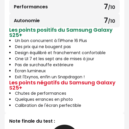
sur
7
Performances
/10
7
10
sur
7
Autonomie
/10
7
10
Les points positifs du Samsung Galaxy
sur
S25+
10
Un bon concurrent à l'iPhone 16 Plus
Des prix qui ne bougent pas
Design équilibré et franchement confortable
One UI 7 et les sept ans de mises à jour
Pas de surchauffe extérieure
Écran lumineux
Exit l'Exynos, enfin un Snapdragon !
Les points négatifs du Samsung Galaxy
S25+
Chutes de performances
Quelques errances en photo
Calibration de l'écran perfectible
Note finale du test :