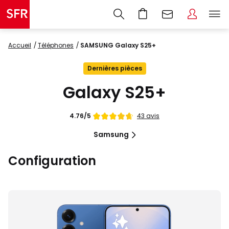
Accueil
Téléphones
SAMSUNG Galaxy S25+
Dernières pièces
Galaxy S25+
Note
43 avis
4.76/5
de
Samsung
Configuration
Images
du
produit