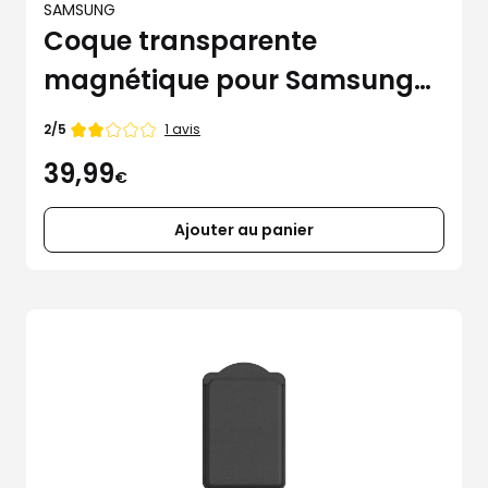
SAMSUNG
Coque transparente
magnétique pour Samsung
Galaxy S25+
Note
1 avis
2/5
de
39,99
€
Ajouter au panier