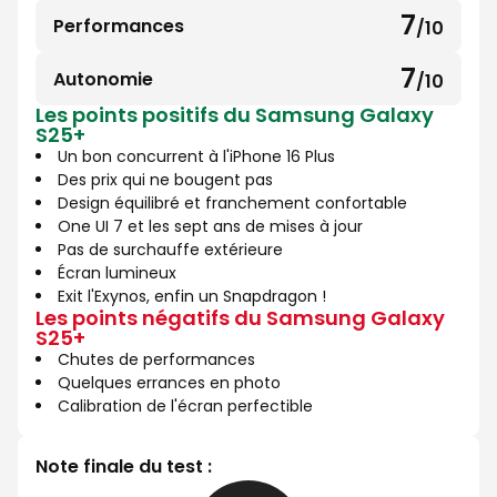
sur
7
Performances
/10
7
10
sur
7
Autonomie
/10
7
10
Les points positifs du Samsung Galaxy
sur
S25+
10
Un bon concurrent à l'iPhone 16 Plus
Des prix qui ne bougent pas
Design équilibré et franchement confortable
One UI 7 et les sept ans de mises à jour
Pas de surchauffe extérieure
Écran lumineux
Exit l'Exynos, enfin un Snapdragon !
Les points négatifs du Samsung Galaxy
S25+
Chutes de performances
Quelques errances en photo
Calibration de l'écran perfectible
Note finale du test :