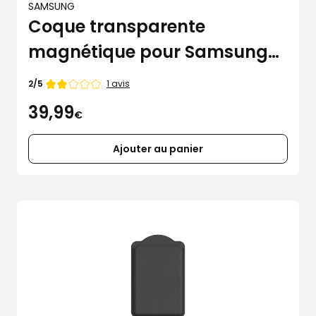
SAMSUNG
Coque transparente
magnétique pour Samsung
Galaxy S25+
Note
1 avis
2/5
de
39,99
€
Ajouter au panier