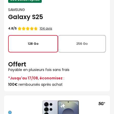
SAMSUNG
Galaxy S25
Note
104 avis
4.8/5
de
128 Go
256 Go
Offert
Payable en plusieurs fois sans frais
*Jusqu'au 17/08, économisez :
100€
remboursés après achat
Bleu