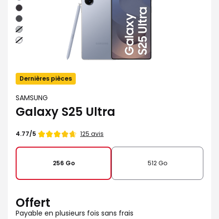
Noir
Noir
absolu
Gris
Argent
Dernières pièces
SAMSUNG
Galaxy S25 Ultra
Note
125 avis
4.77/5
de
256 Go
512 Go
Offert
Payable en plusieurs fois sans frais