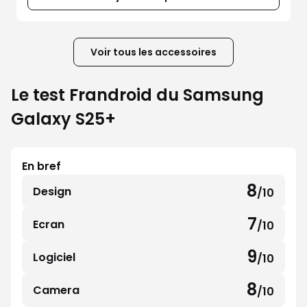
Voir tous les accessoires
Le test Frandroid du Samsung
Galaxy S25+
En bref
8
Design
/10
8
sur
7
Ecran
/10
7
10
sur
9
Logiciel
/10
9
10
sur
8
Camera
/10
8
10