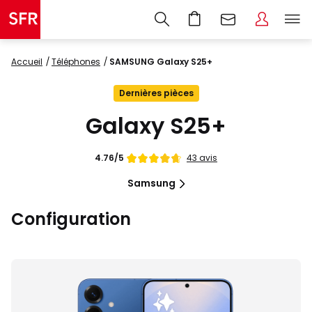
Accueil
Téléphones
SAMSUNG Galaxy S25+
Dernières pièces
Galaxy S25+
Note
43 avis
4.76/5
de
Samsung
Configuration
Images
du
produit