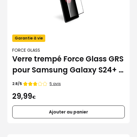
Garantie à vie
FORCE GLASS
Verre trempé Force Glass GRS
pour Samsung Galaxy S24+ /
S25+
Note
5 avis
2.8/5
de
29,99
€
Ajouter au panier