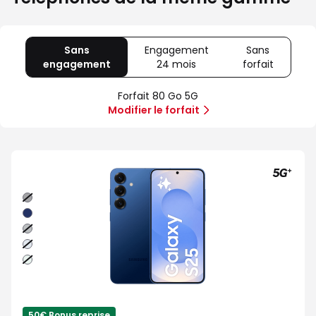
Sans
Engagement
Sans
engagement
avec
24 mois
avec
forfait
avec
80
Offre
Sans
Go
spéciale
forfait
Forfait 80 Go 5G
5G
Illimité
Modifier le forfait
5G+
Noir
absolu
Bleu
nuit
Gris
Bleu
clair
Vert
d'eau
50€ Bonus reprise