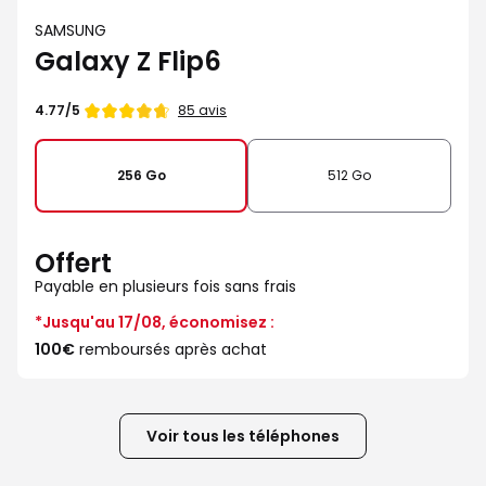
SAMSUNG
Galaxy Z Flip6
Note
85 avis
4.77/5
de
256 Go
512 Go
Offert
Payable en plusieurs fois sans frais
*Jusqu'au 17/08, économisez :
100€
remboursés après achat
Voir tous les téléphones