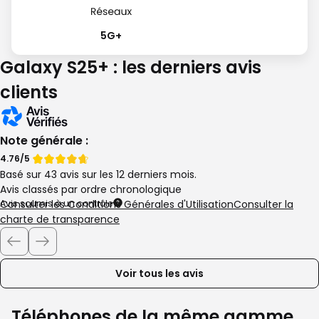
5G+
Galaxy S25+ : les derniers avis
clients
Note générale :
Note
Note
4.76/5
Basé sur 43 avis sur les 12 derniers mois.
de
de
Avis classés par ordre chronologique
Avis soumis à un contrôle
Consulter les Conditions Générales d'Utilisation
Consulter la
charte de transparence
Voir tous les avis
Téléphones de la même gamme