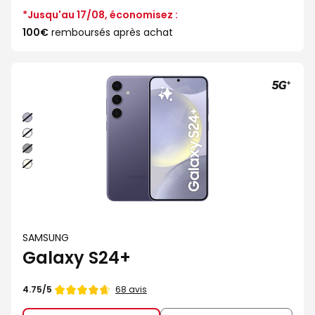
*Jusqu'au 17/08, économisez :
100€
remboursés après achat
Indigo
Argent
Noir
Creme
SAMSUNG
Galaxy S24+
Note
68 avis
4.75/5
de