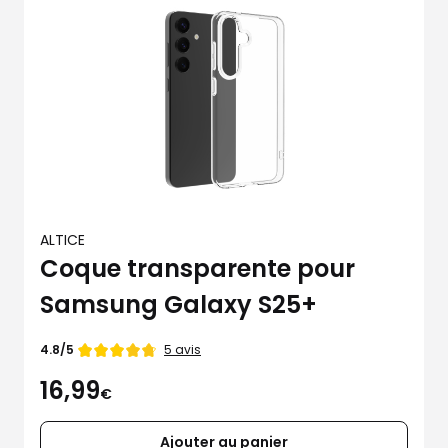
ALTICE
Coque transparente pour
Samsung Galaxy S25+
Note
5 avis
4.8/5
de
16,99
€
Ajouter au panier