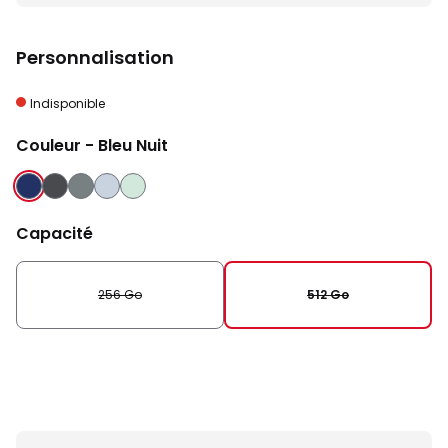
Personnalisation
Indisponible
Couleur
- Bleu Nuit
BLEU NUIT
NOIR
GRIS
BLEU CLAIR
VERT D'EAU
ABSOLU
Capacité
256 Go
512 Go