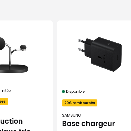
limitée
Disponible
sés
20€ remboursés
SAMSUNG
uction
Base chargeur