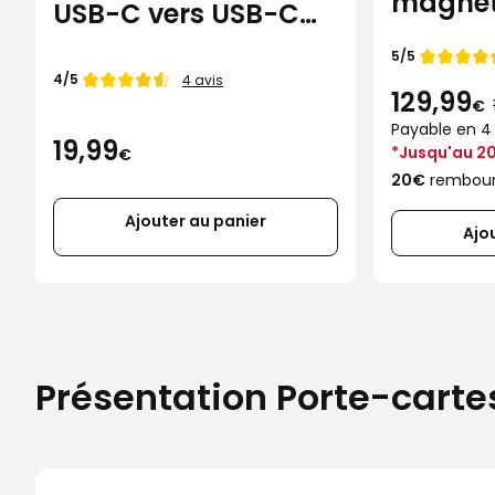
magnéti
USB-C vers USB-C
Samsun
45W
Note de
5/5
Note de
4/5
4 avis
129,99
€
Payable en 4 
19,99
*Jusqu'au 20
€
20€
rembour
Ajouter au panier
Ajo
Présentation Porte-cart