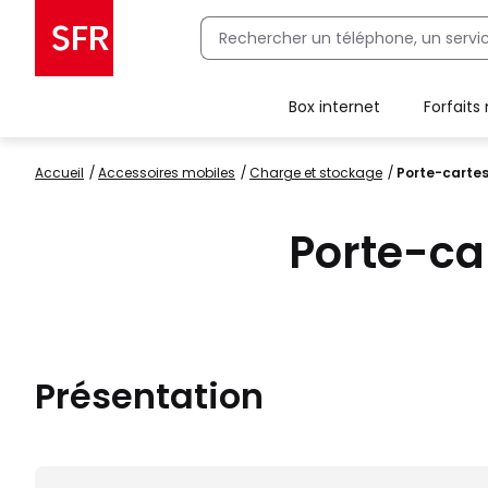
Box internet
Forfaits
Client Box SFR, ajouter une offre Maison Sécurisée
Accueil
accessoires mobiles
charge et stockage
Porte-carte
Porte-ca
Présentation