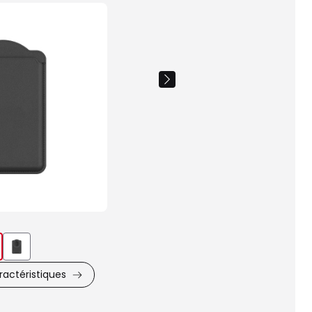
Images
du
produit
actéristiques