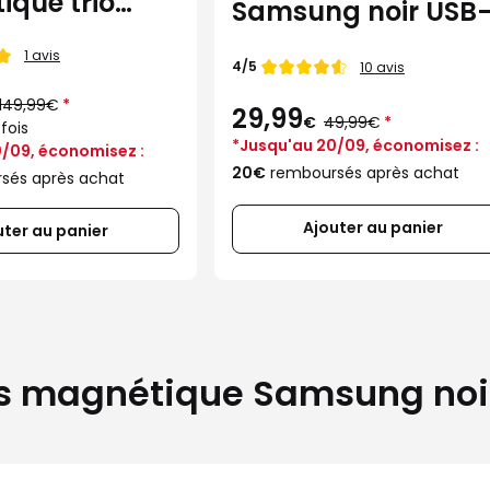
que trio
Samsung noir USB
g noir
45W GaN
1 avis
Note de
4/5
10 avis
Au
149,99€
*
29,99
lieu
Au
€
49,99€
*
fois
de
lieu
*Jusqu'au 20/09, économisez :
de
/09, économisez :
20€
remboursés après achat
sés après achat
Ajouter au panier
uter au panier
es magnétique Samsung noi