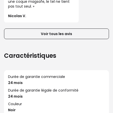
éléments
une coque magsafe, le tel ne tient
pas tout seul.
suivants
ou
Nicolas V.
précédents
de
la
Voir tous les avis
liste
d’avis
client
Caractéristiques
Durée de garantie commerciale
24 mois
Durée de garantie légale de conformité
24 mois
Couleur
Noir