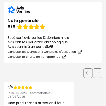
Note générale :
Note
5/5
de
Basé sur 1 avis sur les 12 derniers mois.
Avis classés par ordre chronologique
Avis soumis à un contrôle
Consulter les Conditions Générales d'Utilisation
Consulter la charte de transparence
Utiliser
les
boutons
5/5
pour
Note
de
Le 11/08/2025 - commande du
afficher
05/08/2025
les
Bon produit mais attention il faut