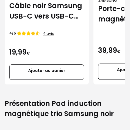
SAMSUNG
Câble noir Samsung
Porte-ca
USB-C vers USB-C
magnéti
45W
Samsung
Note de
4/5
4 avis
39,99
19,99
€
€
Ajout
Ajouter au panier
Présentation Pad induction
magnétique trio Samsung noir