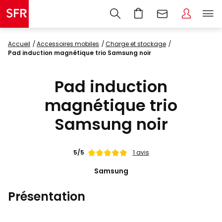
Accueil
accessoires mobiles
charge et stockage
Pad induction magnétique trio Samsung noir
Pad induction
magnétique trio
Samsung noir
Note
5/5
1 avis
de
Samsung
Présentation