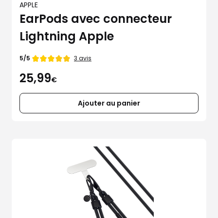
APPLE
EarPods avec connecteur
Lightning Apple
Note
3 avis
5/5
de
25,99
€
Ajouter au panier