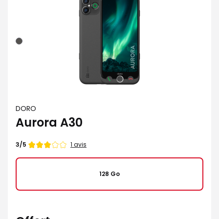
Graphite
DORO
Aurora A30
Note
1 avis
3/5
de
128 Go