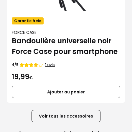
Garantie à vie
FORCE CASE
Bandoulière universelle noir
Force Case pour smartphone
Note
1 avis
4/5
de
19,99
€
Ajouter au panier
Voir tous les accessoires