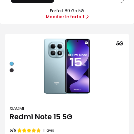
80
Offre
Sans
Go
spéciale
forfait
Forfait 80 Go 5G
5G
Illimité
Modifier le forfait
5G+
Bleu
Noir
XIAOMI
Redmi Note 15 5G
Note
11 avis
5/5