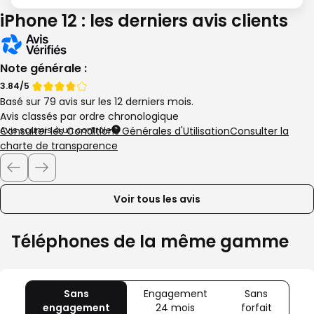
iPhone 12 : les derniers avis clients
Note générale :
Note
Note
3.84/5
Basé sur 79 avis sur les 12 derniers mois.
de
de
Avis classés par ordre chronologique
Avis soumis à un contrôle
Consulter les Conditions Générales d'Utilisation
Consulter la
charte de transparence
Voir tous les avis
Téléphones de la même gamme
Sans
Engagement
Sans
engagement
avec
24 mois
avec
forfait
avec