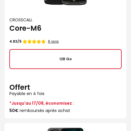
CROSSCALL
Core-M6
Note
6 avis
4.83/5
de
128 Go
Offert
Payable en 4 fois
*Jusqu'au 17/08, économisez :
50€
remboursés après achat