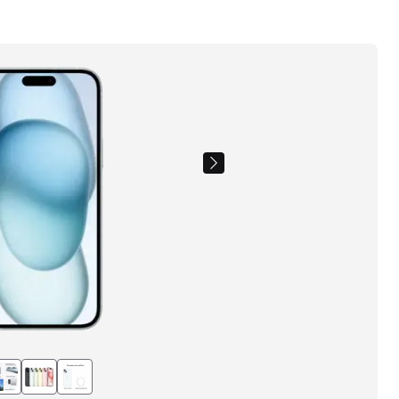
Images
du
produit