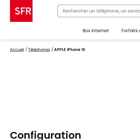
Box internet
Forfaits
Client Box SFR, ajouter une offre Maison Sécurisée
Accueil
Téléphones
APPLE iPhone 15
Configuration