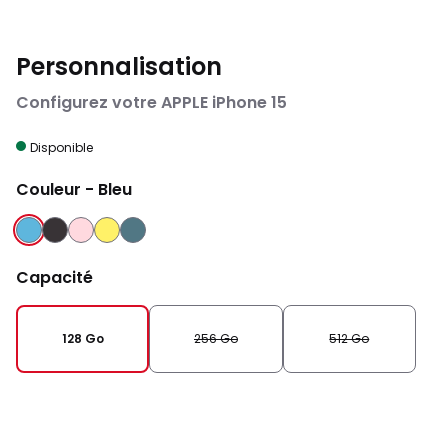
Personnalisation
Configurez votre APPLE iPhone 15
Disponible
Couleur
- Bleu
BLEU
NOIR
ROSE
JAUNE
VERT
Capacité
128 Go
256 Go
512 Go