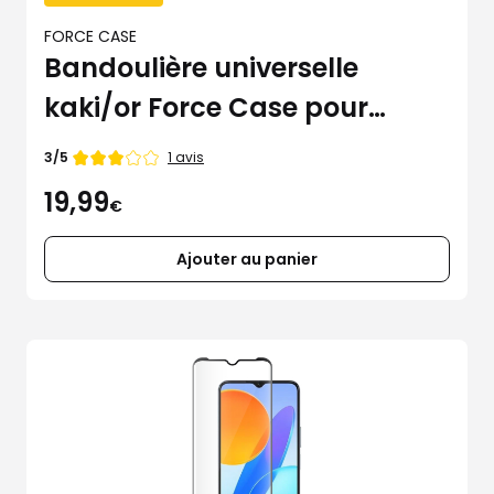
FORCE CASE
Bandoulière universelle
kaki/or Force Case pour
smartphone
Note
1 avis
3/5
de
19,99
€
Ajouter au panier