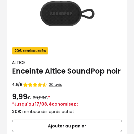
20€ remboursés
ALTICE
Enceinte Altice SoundPop noir
Note
20 avis
4.6/5
de
9,99
au
€
29,99€
*
lieu
*Jusqu'au 17/08, économisez :
de
20€
remboursés après achat
Ajouter au panier