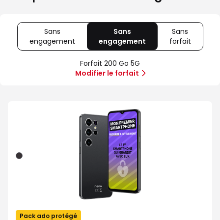
Sans
Sans
Sans
engagement
avec
engagement
avec
forfait
avec
80
200
Sans
Go
Go
forfait
Forfait 200 Go 5G
5G
5G
Modifier le forfait
Noir
Pack ado protégé