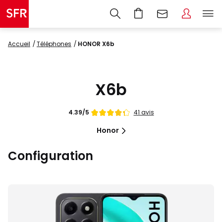
Accueil
Téléphones
HONOR X6b
X6b
Note
41 avis
4.39/5
de
Honor
Configuration
Images
du
produit