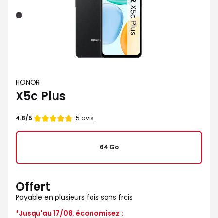
Noir
HONOR
X5c Plus
Note
5 avis
4.8/5
de
64 Go
Offert
Payable en plusieurs fois sans frais
*Jusqu'au 17/08, économisez :