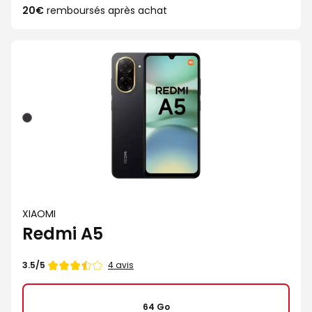
20€
remboursés après achat
Noir
XIAOMI
Redmi A5
Note
4 avis
3.5/5
de
64 Go