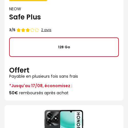
NEOW
Safe Plus
Note
2 avis
3/5
de
128 Go
Offert
Payable en plusieurs fois sans frais
*Jusqu'au 17/08, économisez :
50€
remboursés après achat