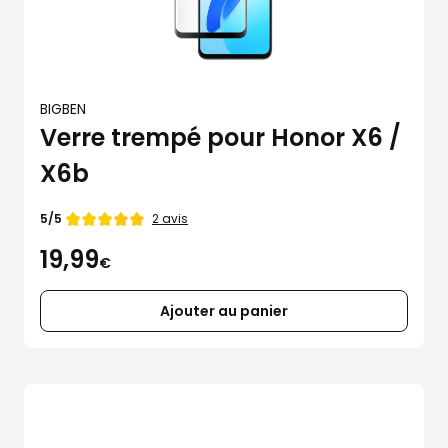
BIGBEN
Verre trempé pour Honor X6 /
X6b
Note
2 avis
5/5
de
19,99
€
Ajouter au panier