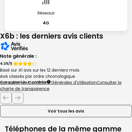
4G
X6b : les derniers avis clients
Note générale :
Note
Note
4.39/5
Basé sur 41 avis sur les 12 derniers mois.
de
de
Avis classés par ordre chronologique
Avis soumis à un contrôle
Consulter les Conditions Générales d'Utilisation
Consulter la
charte de transparence
Voir tous les avis
Téléphones de la même gamme