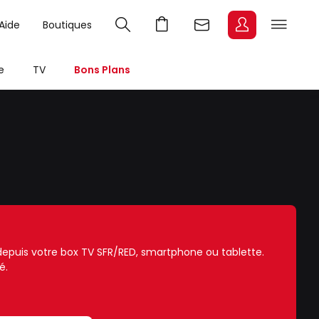
Aide
Boutiques
e
TV
Bons Plans
e depuis votre box TV SFR/RED, smartphone ou tablette.
é.