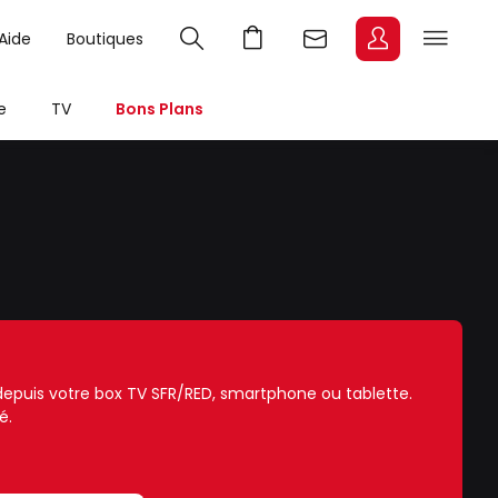
Aide
Boutiques
e
TV
Bons Plans
e depuis votre box TV SFR/RED, smartphone ou tablette.
é.