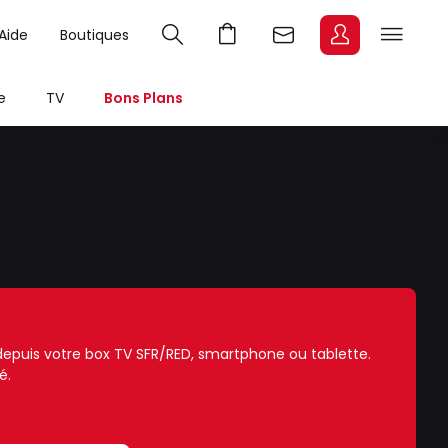
Aide
Boutiques
e
TV
Bons Plans
e depuis votre box TV SFR/RED, smartphone ou tablette.
é.