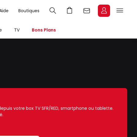
Aide
Boutiques
e
TV
Bons Plans
e depuis votre box TV SFR/RED, smartphone ou tablette.
é.