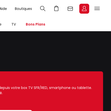
Aide
Boutiques
e
TV
Bons Plans
e depuis votre box TV SFR/RED, smartphone ou tablette.
é.