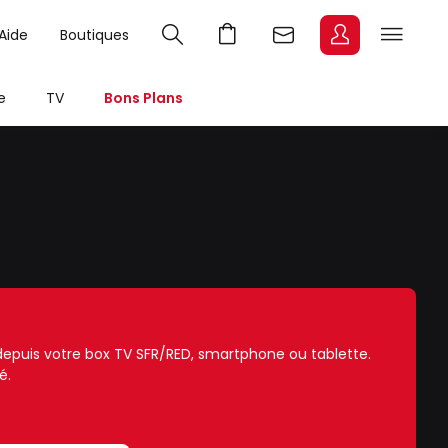
Aide
Boutiques
e
TV
Bons Plans
e depuis votre box TV SFR/RED, smartphone ou tablette.
é.