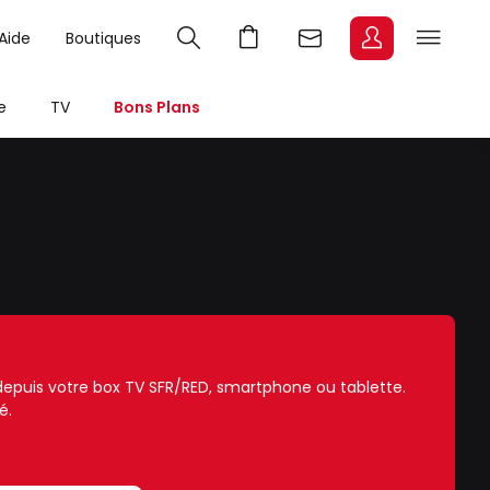
Aide
Boutiques
e
TV
Bons Plans
e depuis votre box TV SFR/RED, smartphone ou tablette.
é.