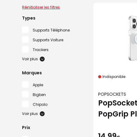
Réinitialiser les filtres
Types
Supports Téléphone
Supports Voiture
Trackers
Voir plus
Marques
Indisponible
Apple
POPSOCKETS
Bigben
PopSocket
Chipolo
PopGrip P
Voir plus
Bleu
Prix
14,99