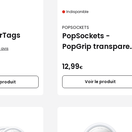
Indisponible
POPSOCKETS
irTags
PopSockets -
PopGrip transpare
 avis
fleurs
12,99
€
Voir le produit
 produit