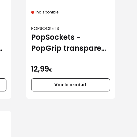
Indisponible
POPSOCKETS
PopSockets -
nt
PopGrip transparent
paillettes
12,99
€
Voir le produit