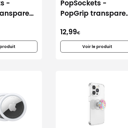
s -
PopSockets -
ransparent
PopGrip transpare
noir fumé
12,99
€
 produit
Voir le produit