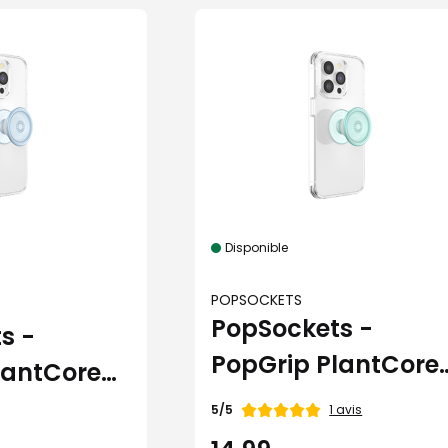
Disponible
POPSOCKETS
PopSockets -
s -
PopGrip PlantCore
lantCore
Jade
Note
1 avis
5/5
de