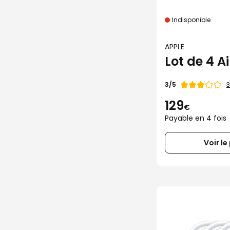
Indisponible
APPLE
Lot de 4 A
Note
3
3/5
de
129
€
Payable en 4 fois
Voir le