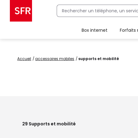
Box internet
Forfaits
Client Box SFR, ajouter une offre Maison Sécurisée
Accueil
accessoires mobiles
supports et mobilité
29
Supports et mobilité