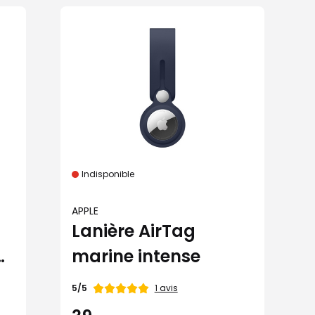
Indisponible
APPLE
Lanière AirTag
marine intense
Note
1 avis
5/5
de