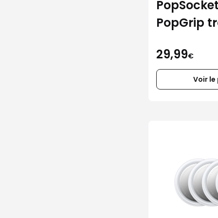
PopSocket
PopGrip t
MagSafe
29,99
€
Voir le