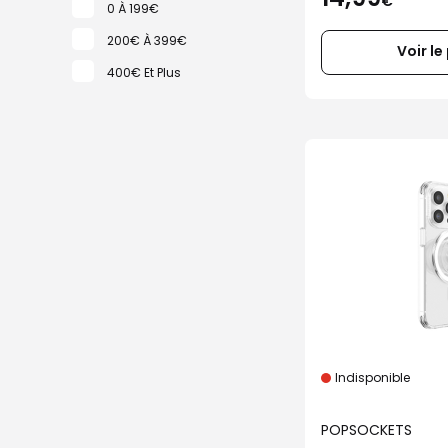
€
0 À 199€
200€ À 399€
Voir le
400€ Et Plus
Indisponible
POPSOCKETS