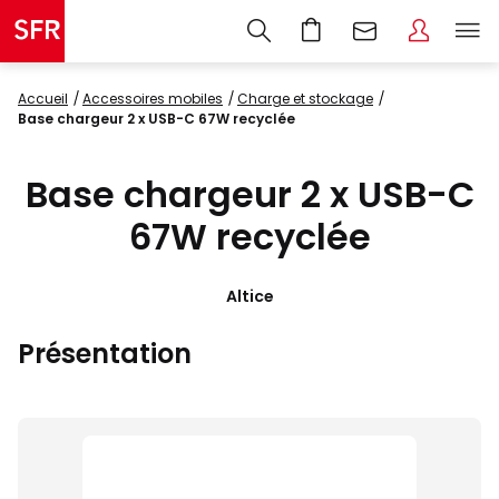
Accueil
accessoires mobiles
charge et stockage
Base chargeur 2 x USB-C 67W recyclée
Base chargeur 2 x USB-C
67W recyclée
Altice
Présentation
Images
du
produit