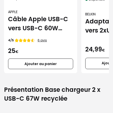
APPLE
BELKIN
Câble Apple USB-C
Adaptat
vers USB-C 60W
vers 2xU
(1m)
noir
Note de
4/5
6 avis
24,99
25
€
€
Ajout
Ajouter au panier
Présentation Base chargeur 2 x
USB-C 67W recyclée