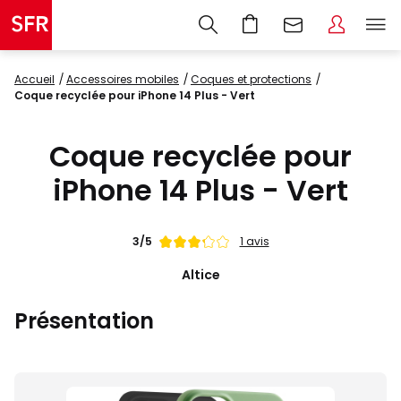
Accueil
accessoires mobiles
coques et protections
Coque recyclée pour iPhone 14 Plus - Vert
Coque recyclée pour
iPhone 14 Plus - Vert
Note
3/5
1 avis
de
Altice
Présentation
Images