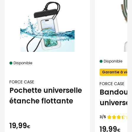
Disponible
Disponible
Garantie à vie
FORCE CASE
FORCE CASE
Pochette universelle
Bandouli
étanche flottante
universel
Force Ca
Note de
3/5
smartph
19,99
€
19,99
€