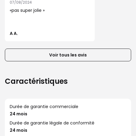
afficher
07/08/2024
les
pas super jolie
éléments
suivants
ou
A A.
précédents
de
la
Voir tous les avis
liste
d’avis
client
Caractéristiques
Durée de garantie commerciale
24 mois
Durée de garantie légale de conformité
24 mois