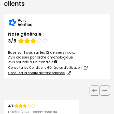
clients
Note générale :
Note
3/5
de
Basé sur 1 avis sur les 12 derniers mois.
Avis classés par ordre chronologique
Avis soumis à un contrôle
Consulter les Conditions Générales d'Utilisation
Consulter la charte de transparence
Utiliser
les
boutons
3/5
pour
Note
de
Le 12/08/2024 - commande du