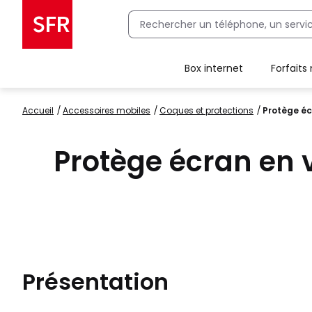
Box internet
Forfaits
Client Box SFR, ajouter une offre Maison Sécurisée
Accueil
accessoires mobiles
coques et protections
Protège éc
Protège écran en
Présentation