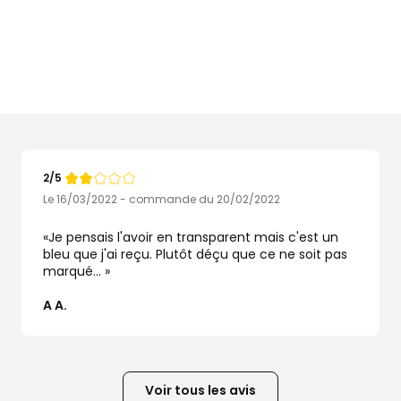
2/5
Note
de
Le 16/03/2022 - commande du 20/02/2022
Je pensais l'avoir en transparent mais c'est un
bleu que j'ai reçu. Plutôt déçu que ce ne soit pas
marqué...
A A.
Voir tous les avis