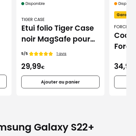
Disponible
Disponibil
Garantie 
TIGER CASE
Etui folio Tiger Case
FORCE CA
Coque
noir MagSafe pour
Force
iPhone 16 Pro Max
Note de
5/5
1 avis
MagS
34,99
29,99
iPhon
€
Ajouter au panier
amsung Galaxy S22+