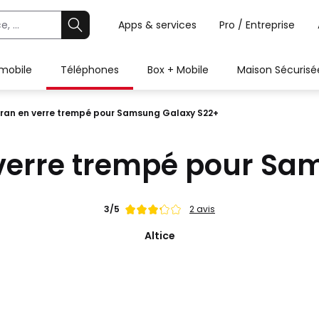
Apps & services
Pro / Entreprise
 mobile
Téléphones
Box + Mobile
Maison Sécurisé
ran en verre trempé pour Samsung Galaxy S22+
 verre trempé pour Sa
Note
3/5
2 avis
de
Altice