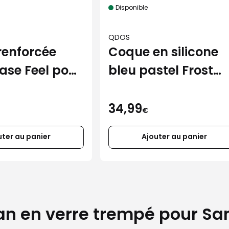
Disponible
QDOS
renforcée
Coque en silicone
ase Feel pour
bleu pastel Frost
Air
pour iPhone 17
34,99
€
uter au panier
Ajouter au panier
ran en verre trempé pour S