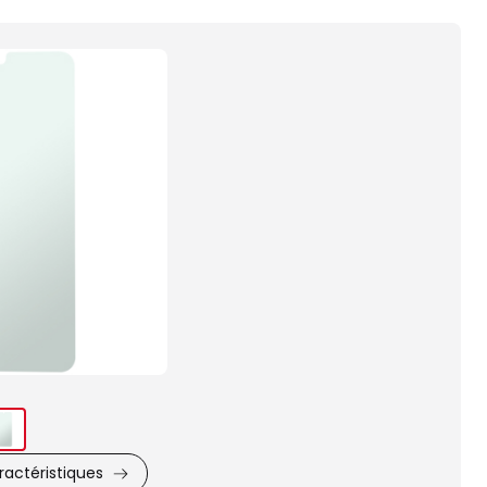
Images
du
produit
actéristiques