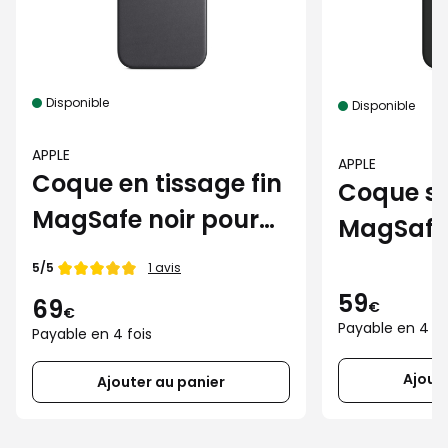
Disponible
Disponible
APPLE
APPLE
Coque en tissage fin
Coque si
MagSafe noir pour
MagSafe 
iPhone 15 Plus
iPhone 15
Note de
5/5
1 avis
59
69
€
€
Payable en 4 fo
Payable en 4 fois
Ajout
Ajouter au panier